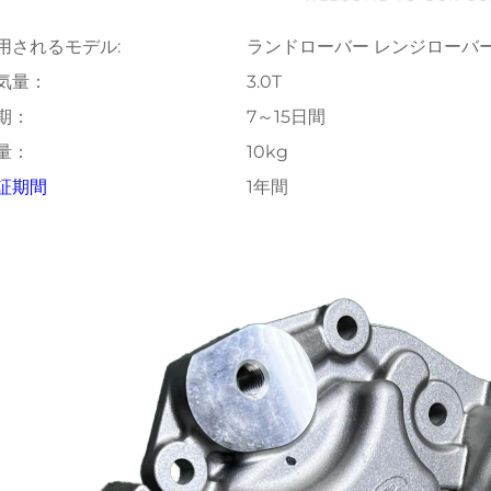
用されるモデル:
ランドローバー レンジローバ
気量：
3.0T
期：
7～15日間
量：
10kg
証期間
1年間