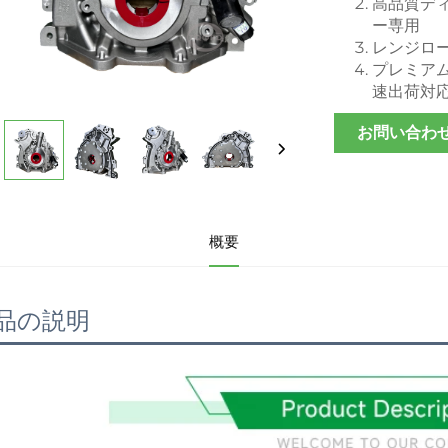
高品質デ
ー専用
レンジロ
プレミアム
速出荷対
お問い合わ
概要
品の説明