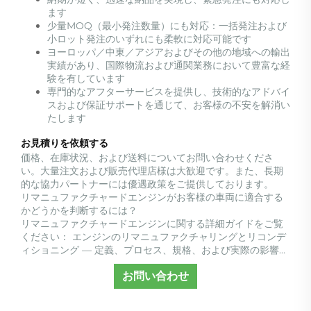
ます
少量MOQ（最小発注数量）にも対応：一括発注および
小ロット発注のいずれにも柔軟に対応可能です
ヨーロッパ／中東／アジアおよびその他の地域への輸出
実績があり、国際物流および通関業務において豊富な経
験を有しています
専門的なアフターサービスを提供し、技術的なアドバイ
スおよび保証サポートを通じて、お客様の不安を解消い
たします
お見積りを依頼する
価格、在庫状況、および送料についてお問い合わせくださ
い。大量注文および販売代理店様は大歓迎です。また、長期
的な協力パートナーには優遇政策をご提供しております。
リマニュファクチャードエンジンがお客様の車両に適合する
かどうかを判断するには？
リマニュファクチャードエンジンに関する詳細ガイドをご覧
ください：
エンジンのリマニュファクチャリングとリコンデ
ィショニング ― 定義、プロセス、規格、および実際の影響…
お問い合わせ