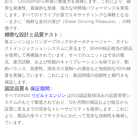
おり、1,250rpmから即座に推進力を発揮します。これにより、確
実な発進性、直線的な加速、強力な中間域パフォーマンスを実現
します。すべてのドライブが楽でエキサイティングな体験となる
—まさに「純粋な走行の喜び（Sheer Driving Pleasure）」の特
徴です。
精密な設計と品質テスト：
各エンジンはシリンダーブロックやターボチャージャー、ダイレ
クトインジェクションシステムに至るまで、BMW純正相当の部品
を使用して再構築されています。すべてのユニットは寸法の復
元、疲労試験、および性能のキャリブレーションを経ており、動
的バランス、気密性、排出ガス規制への適合など包括的な100%検
査を実施しています。これにより、新品同様の信頼性と精巧さを
保証します。
認定品質＆
保証期間
:
すべてのN20
リビルトエンジン
はISO認証取得済みの品質管理シ
ステムのもとで製造されており、12か月間の保証および組立から
設置に至るまでの完全なトレーサビリティを提供します。これに
より、製品の全ライフサイクルにわたって完全な信頼性を確保し
ています。