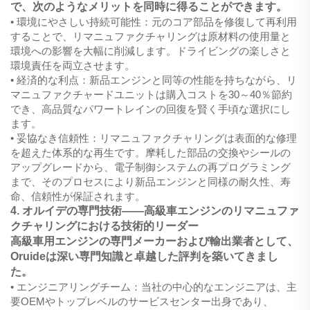
で、次のようなメリットを同時に得ることができます。
• 環境にやさしい持続可能性：元のコア部品を修復して再利用
することで、リマニュファクチャリングは原材料の使用量と
環境への影響を大幅に削減します。ドライビングの楽しさと
環境責任を両立させます。
• 経済的な利点：新品エンジンと同等の性能を持ちながら、リ
マニュファクチャードユニットは購入コストを30～40％節約
でき、高品質なパワートレインの回復を賢く手頃な選択にし
ます。
• 妥協なき信頼性：リマニュファクチャリングは表面的な修理
を超えた体系的な再生です。摩耗した部品の交換やシールの
アップグレードから、電子制御システムの再プログラミング
まで、そのプロセスにより新品エンジンと同様の耐久性、寿
命、信頼性が保証されます。
4. オルイデの専門技術——高級車エンジンのリマニュファ
クチャリングにおける技術的リーダー
高級車用エンジンの専門メーカーおよび輸出業者として、
Oruideは深い専門知識と卓越した評判を築いてきまし
た。
• エンジニアリングチーム：当社の中心的なエンジニアは、主
要OEMやトップレベルのサービスセンター出身であり、