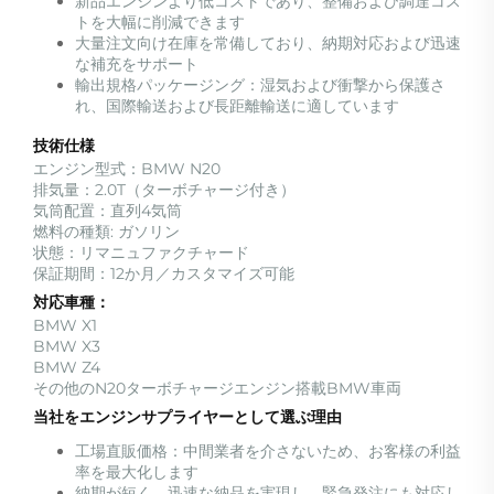
新品エンジンより低コストであり、整備および調達コス
トを大幅に削減できます
大量注文向け在庫を常備しており、納期対応および迅速
な補充をサポート
輸出規格パッケージング：湿気および衝撃から保護さ
れ、国際輸送および長距離輸送に適しています
技術仕様
エンジン型式：BMW N20
排気量：2.0T（ターボチャージ付き）
気筒配置：直列4気筒
燃料の種類: ガソリン
状態：リマニュファクチャード
保証期間：12か月／カスタマイズ可能
対応車種：
BMW X1
BMW X3
BMW Z4
その他のN20ターボチャージエンジン搭載BMW車両
当社をエンジンサプライヤーとして選ぶ理由
工場直販価格：中間業者を介さないため、お客様の利益
率を最大化します
納期が短く、迅速な納品を実現し、緊急発注にも対応し