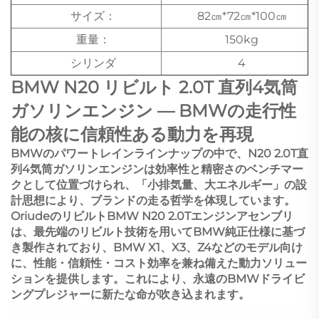
サイズ：
82㎝*72㎝*100㎝
重量：
150kg
シリンダ
4
BMW N20 リビルト 2.0T 直列4気筒
ガソリンエンジン — BMWの走行性
能の核に信頼性ある動力を再現
BMWのパワートレインラインナップの中で、N20 2.0T直
列4気筒ガソリンエンジンは効率性と精密さのベンチマー
クとして位置づけられ、「小排気量、大エネルギー」の設
計思想により、ブランドの走る哲学を体現しています。
OriudeのリビルトBMW N20 2.0Tエンジンアセンブリ
は、最先端のリビルト技術を用いてBMW純正仕様に基づ
き製作されており、BMW X1、X3、Z4などのモデル向け
に、性能・信頼性・コスト効率を兼ね備えた動力ソリュー
ションを提供します。これにより、永遠のBMWドライビ
ングプレジャーに新たな命が吹き込まれます。