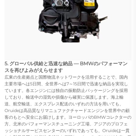
5. グローバル供給と迅速な納品 — BMWのパフォーマン
スを再びよみがえらせます
広東の生産拠点と国際物流ネットワークを活用することで、国内
主要市場へは5日間、全世界へは7～15日間で迅速な納品を実現し
ています。各エンジンには独自の振動防止パッケージングを採用
しており、輸送中の湿気や損傷から確実に保護します。海上輸
送、航空輸送、エクスプレス配送のいずれの方法を用いても、
Oruideは高品質なリマニュファクチャードエンジンを世界中の顧
客のもとへ安全にお届けします。ヨーロッパのBMWコレクターの
方、北米のパフォーマンスチューニング工場、アジアのプロフェ
ッショナルサービスセンターのいずれであっても、Oruideは一貫