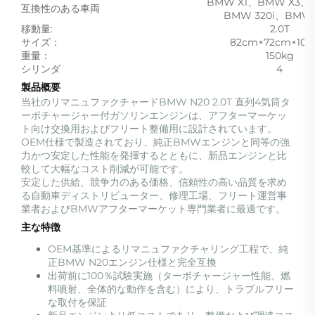
BMW X1、BMW X3、
互換性のある車両
BMW 320i、BMW 
移動量:
2.0T
サイズ：
82cm×72cm×10
重量：
150kg
シリンダ
4
製品概要
当社のリマニュファクチャードBMW N20 2.0T 直列4気筒タ
ーボチャージャー付ガソリンエンジンは、アフターマーケッ
ト向け交換用およびフリート整備用に設計されています。
OEM仕様で製造されており、純正BMWエンジンと同等の強
力かつ安定した性能を発揮するとともに、新品エンジンと比
較して大幅なコスト削減が可能です。
安定した供給、競争力のある価格、信頼性の高い品質を求め
る自動車ディストリビューター、修理工場、フリート運営事
業者およびBMWアフターマーケット専門業者に最適です。
主な特徴
OEM基準によるリマニュファクチャリング工程で、純
正BMW N20エンジン仕様と完全互換
出荷前に100％試験実施（ターボチャージャー性能、燃
料噴射、全体的な動作を含む）により、トラブルフリー
な取付を保証