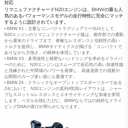
対応
リマニュファクチャードN20エンジンは、BMWの最も人
気のあるパフォーマンスモデルの走行特性に完全にマッチ
するように設計されています。
• BMW X1：主要なコンパクトラグジュアリーSUVとして、
N20エンジンのリマニュファクチャード版は、都市部での通勤
から週末のドライブまで、俊敏なレスポンスと信頼性の高い
トルクを提供し、BMWダイナミクスが掲げる「コンパクトで
ありながら力強さ」の精神を体現しています。
• BMW X3：多用途性と精密なハンドリングを求めるドライバ
ーのために、N20エンジンはスムーズで反応性の高い加速性能
と洗練された中間域のパワーを発揮し、高速道路での巡航や
山間部のカーブ多い道にも最適です。
• BMW Z4：クラシックなオープントップスポーツカーである
Z4において、N20エンジンの直列4気筒レイアウトは、シャー
プなスロットルレスポンスとエキサイティングな加速を実現
します。ペダルを踏むたびに、BMWならではの純粋なドライ
ビングDNAの喜びが明らかになります。