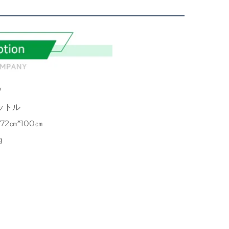
W
リットル
72㎝*100㎝
g