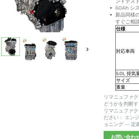
ントテス
60Ah 
新品同様の
すぐご相
仕様
対応車両
5.0L 排気
サイズ
重量
リマニュファク
どうかを判断す
リマニュファク
ださい：
エン
ョニング ― 
お問い合わ