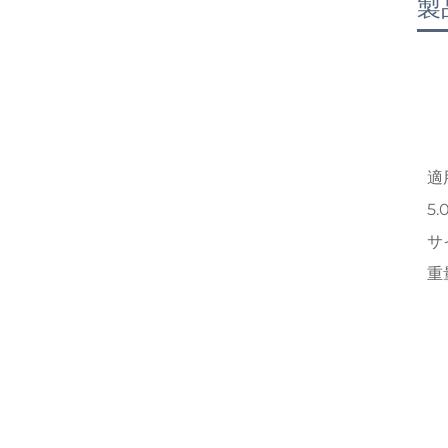
製
適
5
サ
重