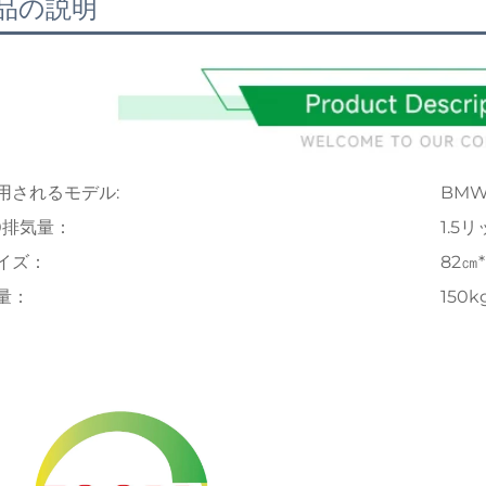
品の説明
用されるモデル:
BM
.0排気量：
1.5
イズ：
82㎝*
量：
150k