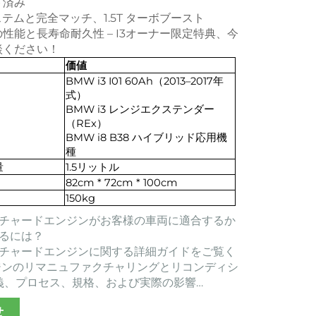
ト済み
システムと完全マッチ、1.5T ターボブースト
性能と長寿命耐久性 – I3オーナー限定特典、今
談ください！
価値
BMW i3 I01 60Ah（2013–2017年
式）
BMW i3 レンジエクステンダー
（REx）
BMW i8 B38 ハイブリッド応用機
種
量
1.5リットル
82cm * 72cm * 100cm
150kg
チャードエンジンがお客様の車両に適合するか
るには？
チャードエンジンに関する詳細ガイドをご覧く
ジンのリマニュファクチャリングとリコンディシ
定義、プロセス、規格、および実際の影響…
せ