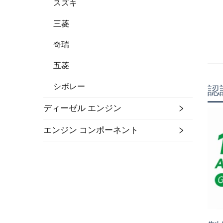
スズキ
三菱
奇瑞
五菱
シボレー
認
ディーゼル エンジン
エンジン コンポーネント