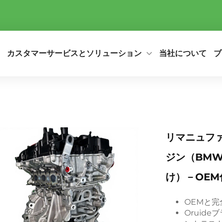
カスタマーサービスとソリューション
当社について
ブ
リマニュファク
ジン（BMW I
け）－OE
OEMと完全
Oruid