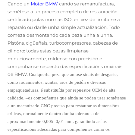
Cando un
Motor BMW
cando se remanufactura,
sométese a un proceso completo de restauración
certificado polas normas ISO, en vez de limitarse a
reparalo ou darlle unha simple actualización. Todo
comeza desmontando cada peza unha a unha.
Pistóns, cigüeñais, turbocompresores, cabezas de
cilindro: todas estas pezas límpianse
minuciosamente, mídense con precisión e
comprobanse respecto das especificacións orixinais
de BMW.
Cualquerha peza que amose sinais de desgaste,
como rodamientos, xuntas, aros de pistón e diversas
empaquetaduras, é substituída por repuestos OEM de alta
calidade.
–
os compoñentes que aínda se poden usar sométense
a un mecanizado CNC preciso para restaurar as dimensións
críticas, normalmente dentro dunha tolerancia de
aproximadamente 0,005–0,01 mm, garantindo así as
especificacións adecuadas para compoñentes como os