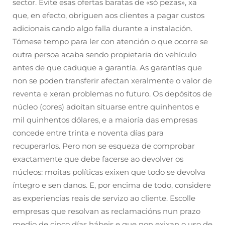
sector. Evite esas ofertas baratas de «só pezas», xa
que, en efecto, obriguen aos clientes a pagar custos
adicionais cando algo falla durante a instalación.
Tómese tempo para ler con atención o que ocorre se
outra persoa acaba sendo propietaria do vehículo
antes de que caduque a garantía. As garantías que
non se poden transferir afectan xeralmente o valor de
reventa e xeran problemas no futuro. Os depósitos de
núcleo (cores) adoitan situarse entre quinhentos e
mil quinhentos dólares, e a maioría das empresas
concede entre trinta e noventa días para
recuperarlos. Pero non se esqueza de comprobar
exactamente que debe facerse ao devolver os
núcleos: moitas políticas exixen que todo se devolva
íntegro e sen danos. E, por encima de todo, considere
as experiencias reais de servizo ao cliente. Escolle
empresas que resolvan as reclamacións nun prazo
medio de cinco días hábeis e que non exixan o uso de