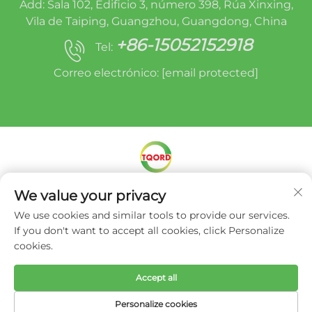
Add: Sala 102, Edificio 3, número 398, Rúa Xinxing,
Vila de Taiping, Guangzhou, Guangdong, China
+86-15052152918
Tel:
Correo electrónico:
[email protected]
We value your privacy
Dereitos de autor © Miracle Oruide (Guangzhou)
Auto Parts Remanufacturing Co., Ltd. -
Política
We use cookies and similar tools to provide our services.
de privacidade
If you don't want to accept all cookies, click Personalize
cookies.
Accept all
Personalize cookies