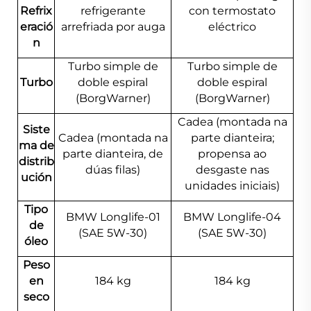
Refrix
refrigerante
con termostato
eració
arrefriada por auga
eléctrico
n
Turbo simple de
Turbo simple de
Turbo
doble espiral
doble espiral
(BorgWarner)
(BorgWarner)
Cadea (montada na
Siste
Cadea (montada na
parte dianteira;
ma de
parte dianteira, de
propensa ao
distrib
dúas filas)
desgaste nas
ución
unidades iniciais)
Tipo
BMW Longlife-01
BMW Longlife-04
de
(SAE 5W-30)
(SAE 5W-30)
óleo
Peso
en
184 kg
184 kg
seco