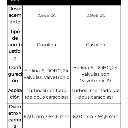
Despl
acem
2.998 cc
2.998 cc
ente
Tipo
de
comb
Gasolina
Gasolina
ustibl
e
Confi
En liña-6, DOHC, 24
En liña-6, DOHC, 24
guraci
válvulas con
válvulas, Valvetronic
ón
Valvetronic IV
Aspira
Turboalimentado
Turboalimentado (de
ción
(de dous caracolas)
dous caracolas)
Diám
etro ×
82,0 mm × 94,6 mm
82,0 mm × 94,6 mm
carrer
a