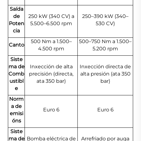
Saída
de
250 kW (340 CV) a
250–390 kW (340–
Poten
5.500–6.500 rpm
530 CV)
cia
500 Nm a 1.500–
500–750 Nm a 1.500–
Canto
4.500 rpm
5.200 rpm
Siste
ma de
Inxección de alta
Inxección directa de
Comb
precisión (directa,
alta presión (ata 350
ustibl
ata 350 bar)
bar)
e
Norm
a de
Euro 6
Euro 6
emisi
óns
Siste
ma de
Bomba eléctrica de
Arrefriado por auga