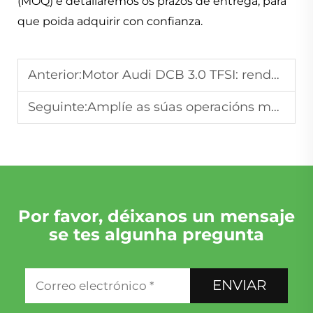
(MOQ) e detallaremos os prazos de entrega, para
que poida adquirir con confianza.
Anterior:
Motor Audi DCB 3.0 TFSI: rendemento, problemas comúns e solucións profesionais de reacondicionamento
Seguinte:
Amplíe as súas operacións mediante a adquisición directa de fábricas de montaxe de motores para inventarios de motores en caixa
Por favor, déixanos un mensaje
se tes algunha pregunta
ENVIAR