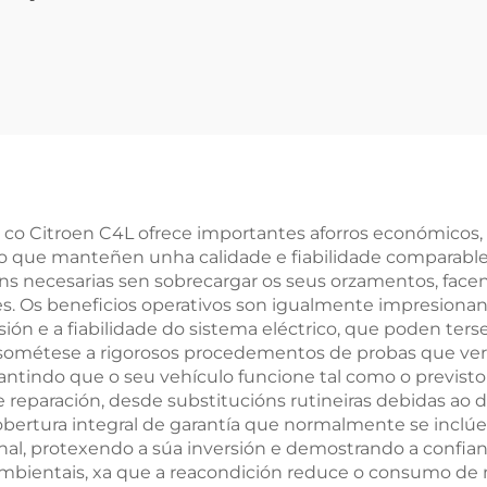
 alta calidade
calidade LR079
6DT 3.0 L para
306 PS, 3,0 L, b
Land Rover
longo do motor
scovery modelo
Land Rover (20
igo (2005–2009)
2016)
s co Citroen C4L ofrece importantes aforros económico
o que manteñen unha calidade e fiabilidade comparables
cións necesarias sen sobrecargar os seus orzamentos, fa
tes. Os beneficios operativos son igualmente impresion
isión e a fiabilidade do sistema eléctrico, que poden t
sométese a rigorosos procedementos de probas que ver
rantindo que o seu vehículo funcione tal como o previsto
e reparación, desde substitucións rutineiras debidas ao 
obertura integral de garantía que normalmente se inclú
nal, protexendo a súa inversión e demostrando a confian
ientais, xa que a reacondición reduce o consumo de ma