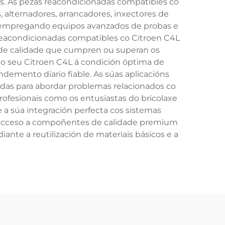
as. As pezas reacondicionadas compatibles co
alternadores, arrancadores, inxectores de
e empregando equipos avanzados de probas e
 reacondicionadas compatibles co Citroen C4L
ol de calidade que cumpren ou superan os
 o seu Citroen C4L á condición óptima de
emento diario fiable. As súas aplicacións
das para abordar problemas relacionados co
rofesionais como os entusiastas do bricolaxe
 a súa integración perfecta cos sistemas
én acceso a compoñentes de calidade premium
ante a reutilización de materiais básicos e a