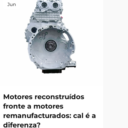
Jun
Ju
Motores reconstruídos
Pe
fronte a motores
pa
remanufacturados: cal é a
ter
diferenza?
pr