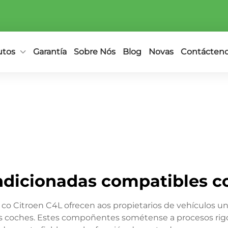
utos
Garantía
Sobre Nós
Blog
Novas
Contácten
ndicionadas compatibles co
co Citroen C4L ofrecen aos propietarios de vehículos 
 coches. Estes compoñentes sométense a procesos rigor