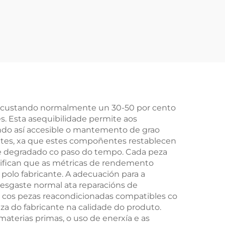
612,
calidade de 3.0T e 6
loque
cilindros, moi
 para
vendido: 06E100034G
12-
para Q7 e Touareg,
así como pezas CJT,
tipo de combustible
s, custando normalmente un 30-50 por cento
. Esta asequibilidade permite aos
cendo así accesible o mantemento de grao
antes, xa que estes compoñentes restablecen
erse degradado co paso do tempo. Cada peza
ifican que as métricas de rendemento
 polo fabricante. A adecuación para a
desgaste normal ata reparacións de
e cos pezas reacondicionadas compatibles co
za do fabricante na calidade do produto.
terias primas, o uso de enerxía e as