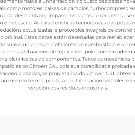
endemento fiable a unha fracción do custo das pezas nov
s como motores, caixas de cambios, turbocompresores, 
da peza desmóntase, límpase, inspéctase e reconstrúes
 é necesario. As características tecnolóxicas das pezas
vedacións actualizadas, e protocolos integrais de contr
 orixinal. Estas pezas están deseñadas para restablecer
n suave, un consumo eficiente de combustible e un rend
omo as situacións de reparación, polo que son adecua
ións planificadas de compoñentes. Tanto os mecánicos p
atibles co Citroen C4L pola súa durabilidade probada e
s reacondicionadas, os propietarios do Citroen C4L obt
o ao mesmo tempo prácticas de fabricación sostibles medi
redución dos residuos industriais.