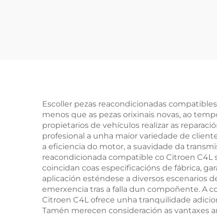
calidade, 2,0T, 4
de
cilindros,
30
reacondicionado en
fábrica, para
Di
Mercedes-Benz
ant
C200, C300 e E300
Escoller pezas reacondicionadas compatible
menos que as pezas orixinais novas, ao temp
propietarios de vehículos realizar as repara
profesional a unha maior variedade de clien
a eficiencia do motor, a suavidade da transm
reacondicionada compatible co Citroen C4L 
coincidan coas especificacións de fábrica, ga
aplicación esténdese a diversos escenarios d
emerxencia tras a falla dun compoñente. A c
Citroen C4L ofrece unha tranquilidade adicio
Tamén merecen consideración as vantaxes amb