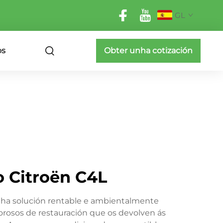
GL
os
Obter unha cotización
 Citroën C4L
unha solución rentable e ambientalmente
osos de restauración que os devolven ás