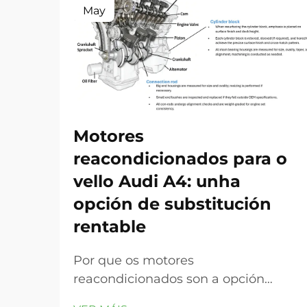
May
Motores
reacondicionados para o
vello Audi A4: unha
opción de substitución
rentable
Por que os motores
reacondicionados son a opción
intelixente para os modelos antigos