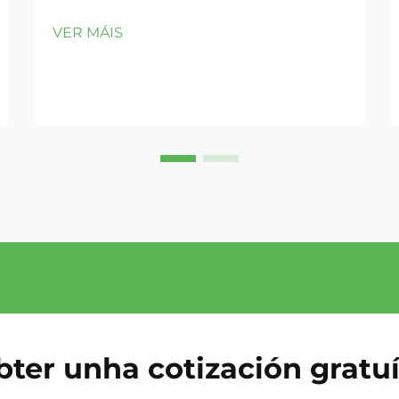
opción financeira para os modelos
VER MÁIS
da Clase E anteriores a 2012. O
punto de inflexión na propiedade:
cando os custos de reparación
superan o valor depreciado. Posuír
un Mercedes Clase E anterior a 2012
normalmente significa conducir un
vehículo valorado entre 5.000 $ e
12.000 $...
ter unha cotización gratu