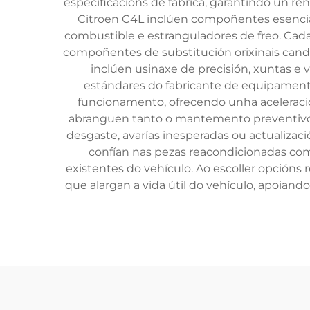
especificacións de fábrica, garantindo un r
Citroen C4L inclúen compoñentes esenciai
combustible e estranguladores de freo. Ca
compoñentes de substitución orixinais cando
inclúen usinaxe de precisión, xuntas e 
estándares do fabricante de equipamento
funcionamento, ofrecendo unha aceleració
abranguen tanto o mantemento preventivo c
desgaste, avarías inesperadas ou actualizac
confían nas pezas reacondicionadas comp
existentes do vehículo. Ao escoller opción
que alargan a vida útil do vehículo, apoiand