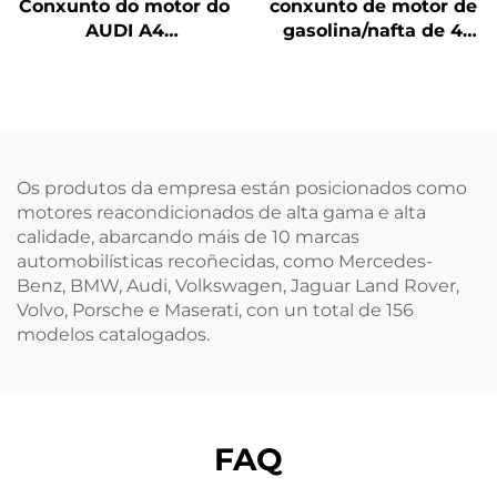
Conxunto do motor do
conxunto de motor de
AUDI A4
gasolina/nafta de 4
remanufacturado e
cilindros para Land
certificado, opción
Rover Discovery
económica procedente
(2009–2017), fabricado
dunha fábrica chinesa
en aluminio, modelo
204PT, en venda
Os produtos da empresa están posicionados como
motores reacondicionados de alta gama e alta
calidade, abarcando máis de 10 marcas
automobilísticas recoñecidas, como Mercedes-
Benz, BMW, Audi, Volkswagen, Jaguar Land Rover,
Volvo, Porsche e Maserati, con un total de 156
modelos catalogados.
FAQ