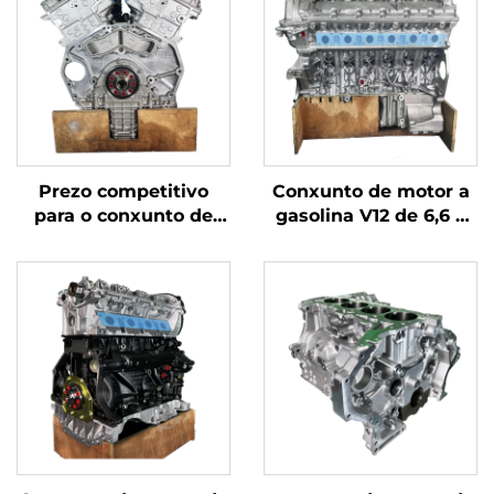
Prezo competitivo
Conxunto de motor a
para o conxunto de
gasolina V12 de 6,6 T
motor a gasolina V12
para a serie 7 de
de Rolls-Royce 760Li,
BMW/Rolls-Royce,
modelo N74B66, 6,6 T,
novo, de prezo
bloque do motor e
reducido, modelo N74
cabezal, fabricado por
B66, para BMW 760i
BMW nos Estados
Unidos