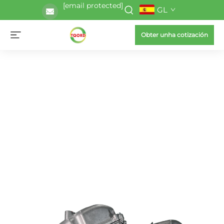
[email protected]
GL
Obter unha cotización