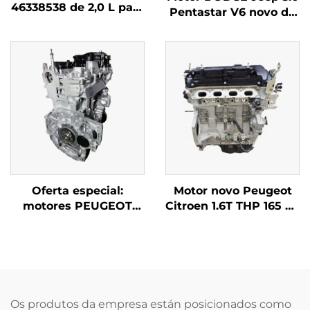
46338538 de 2,0 L para
Pentastar V6 novo de
JEEP Commander N
fábrica para Jeep
con motor 2,0T
Grand Cherokee,
Wrangler e Dodge
Grand Caravan
Oferta especial:
Motor novo Peugeot
motores PEUGEOT
Citroen 1.6T THP 165 de
Citroen HN03 para
fábrica, a prezo de
PEUGEOT 308S, 408
fábrica, para vehículos
(2008), Citroen C3-XR
308, 408, 508, 3008,
e C4L 1.2T
2008, C4L, C5, C3-XR,
C6, C4, 5G02 e 5G02
Os produtos da empresa están posicionados como