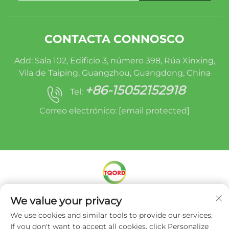
CONTACTA CONNOSCO
Add: Sala 102, Edificio 3, número 398, Rúa Xinxing,
Vila de Taiping, Guangzhou, Guangdong, China
+86-15052152918
Tel:
Correo electrónico:
[email protected]
Dereitos de autor © Miracle Oruide (Guangzhou)
We value your privacy
Auto Parts Remanufacturing Co., Ltd. -
Política
We use cookies and similar tools to provide our services.
de privacidade
If you don't want to accept all cookies, click Personalize