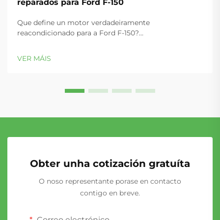
reparados para Ford F-150
Que define un motor verdadeiramente
reacondicionado para a Ford F-150?
Reacondicionamento alineado co fabricante orixinal
(OEM): reacondicionamento preciso segundo as
VER MÁIS
especificacións de enxeñaría de Ford. Un motor
verdadeiramente reacondicionado (reman) para a F-
150 non se limita a ser reparado — é sometido a un
proceso sistemático de rest...
Obter unha cotización gratuíta
O noso representante porase en contacto
contigo en breve.
Correo electrónico