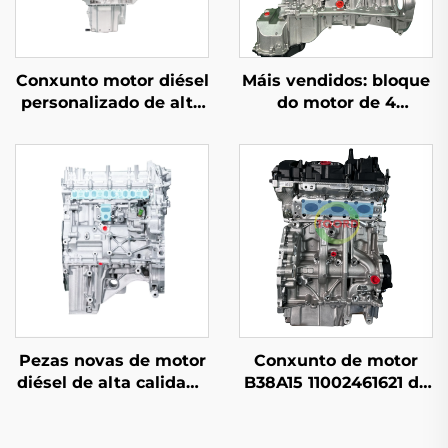
Conxunto motor diésel
Máis vendidos: bloque
personalizado de alta
do motor de 4
calidade 306DT 3.0 L
cilindros
para Land Rover
reacondicionado,
Discovery modelo
conforme estándar
antigo (2005–2009)
OEM, con
desprazamento de
2,0T e potencia
adecuada, para
Mercedes-Benz C200,
C300 e E300
Pezas novas de motor
Conxunto de motor
diésel de alta calidade
B38A15 11002461621 de
AJ200D 204DTA,
alta calidade,
accesorios
reacondicionado en