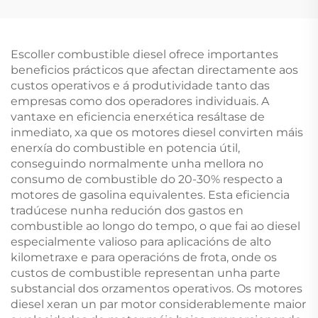
automotrices
grandes cantidades,
remanufacturados
personalizado e ao por
para Land Rover
maior para vehículos
318i e 320i
Escoller combustible diesel ofrece importantes
beneficios prácticos que afectan directamente aos
custos operativos e á produtividade tanto das
empresas como dos operadores individuais. A
vantaxe en eficiencia enerxética resáltase de
inmediato, xa que os motores diesel convirten máis
enerxía do combustible en potencia útil,
conseguindo normalmente unha mellora no
consumo de combustible do 20-30% respecto a
motores de gasolina equivalentes. Esta eficiencia
tradúcese nunha redución dos gastos en
combustible ao longo do tempo, o que fai ao diesel
especialmente valioso para aplicacións de alto
kilometraxe e para operacións de frota, onde os
custos de combustible representan unha parte
substancial dos orzamentos operativos. Os motores
diesel xeran un par motor considerablemente maior