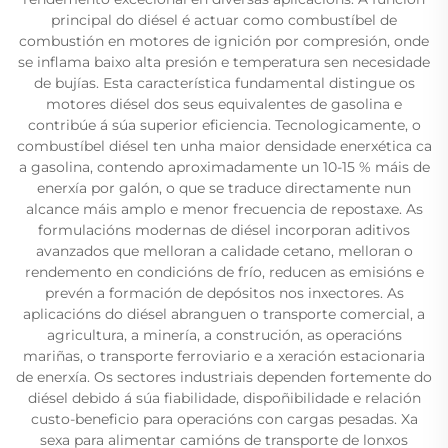
principal do diésel é actuar como combustíbel de
combustión en motores de ignición por compresión, onde
se inflama baixo alta presión e temperatura sen necesidade
de bujías. Esta característica fundamental distingue os
motores diésel dos seus equivalentes de gasolina e
contribúe á súa superior eficiencia. Tecnologicamente, o
combustíbel diésel ten unha maior densidade enerxética ca
a gasolina, contendo aproximadamente un 10-15 % máis de
enerxía por galón, o que se traduce directamente nun
alcance máis amplo e menor frecuencia de repostaxe. As
formulacións modernas de diésel incorporan aditivos
avanzados que melloran a calidade cetano, melloran o
rendemento en condicións de frío, reducen as emisións e
prevén a formación de depósitos nos inxectores. As
aplicacións do diésel abranguen o transporte comercial, a
agricultura, a minería, a construción, as operacións
mariñas, o transporte ferroviario e a xeración estacionaria
de enerxía. Os sectores industriais dependen fortemente do
diésel debido á súa fiabilidade, dispoñibilidade e relación
custo-beneficio para operacións con cargas pesadas. Xa
sexa para alimentar camións de transporte de lonxos