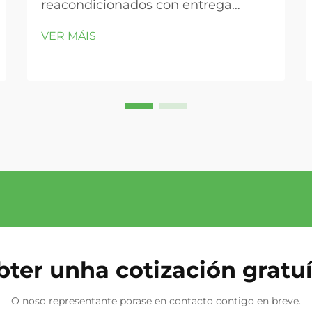
reacondicionados con entrega
rápida son críticos para as
VER MÁIS
reparacións de emerxencia. O custo
da parada nas operacións de frota e
xeración de enerxía. Para os
operadores comerciais de frota—
including o transporte de lonxas
distancias, a entrega de última
milla, a construción, ...
ter unha cotización gratu
O noso representante porase en contacto contigo en breve.