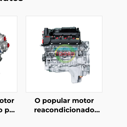
otor
O popular motor
o por
reacondicionado
 CJT
2012-2016 é adecuado