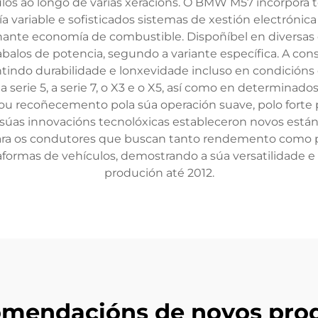
s ao longo de varias xeracións. O BMW M57 incorpora te
a variable e sofisticados sistemas de xestión electróni
 economía de combustible. Dispoñíbel en diversas conf
abalos de potencia, segundo a variante específica. A con
ntindo durabilidade e lonxevidade incluso en condicións 
serie 5, a serie 7, o X3 e o X5, así como en determinad
 recoñecemento pola súa operación suave, polo forte p
As súas innovacións tecnolóxicas estableceron novos está
ara os condutores que buscan tanto rendemento como p
formas de vehículos, demostrando a súa versatilidade e
produción até 2012.
mendacións de novos pro