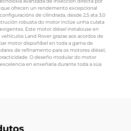
cnoloxía avanzada de inxección directa por
ca que ofrecen un rendemento excepcional
iguracións de cilindrada, desde 2,5 ata 3,0
strución robusta do motor inclúe unha culata
exigentes. Este motor diésel instalouse en
os vehículos Land Rover grazas aos acordos de
ar motor dispoñíbel en toda a gama de
ndares de refinamento para os motores diésel,
racticidade. O deseño modular do motor
 excelencia en enxeñaría durante toda a súa
dutos