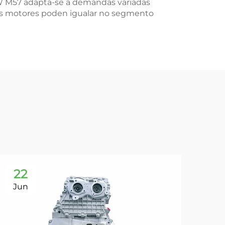
BMW M57 adapta-se a demandas variadas
cos motores poden igualar no segmento
22
0
Jun
Ju