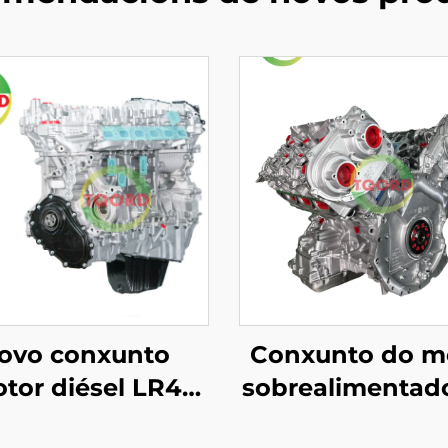
ovo conxunto
Conxunto do m
tor diésel LR4
sobrealimentad
Range Rover
turbocompresor