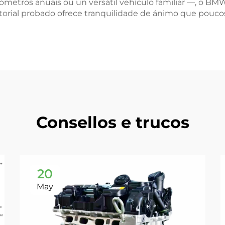
ilómetros anuais ou un versátil vehículo familiar —, o 
storial probado ofrece tranquilidade de ánimo que pou
Consellos e trucos
20
May