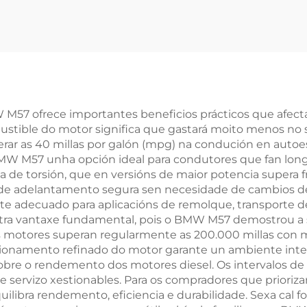
covery 4 (L319),
de 3,0T de al
ange Rover IV
calidade para 
L405), 3.0 T, 6
Q7, A6, A8, 
indros, produto
Touareg e Por
tomotriz PT306
Cayenne, mode
CJT, CJTA, CJ
 M57 ofrece importantes beneficios prácticos que afec
bustible do motor significa que gastará moito menos no 
CJTC, EA83
erar as 40 millas por galón (mpg) na condución en autoe
BMW M57 unha opción ideal para condutores que fan long
a de torsión, que en versións de maior potencia supera f
 de adelantamento segura sen necesidade de cambios de 
e adecuado para aplicacións de remolque, transporte d
utra vantaxe fundamental, pois o BMW M57 demostrou a s
os motores superan regularmente as 200.000 millas co
ncionamento refinado do motor garante un ambiente inter
sobre o rendemento dos motores diesel. Os intervalos d
e servizo xestionables. Para os compradores que prioriz
ilibra rendemento, eficiencia e durabilidade. Sexa cal f