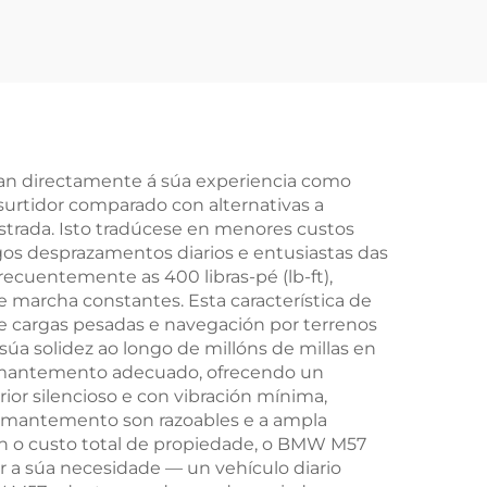
ta
para o Land Rover
Audi
Defender Discovery
VW
3.0T de 6 cilindros e
sche
306 PS
los
TB,
tan directamente á súa experiencia como
surtidor comparado con alternativas a
7
strada. Isto tradúcese en menores custos
os desprazamentos diarios e entusiastas das
recuentemente as 400 libras-pé (lb-ft),
marcha constantes. Esta característica de
e cargas pesadas e navegación por terrenos
úa solidez ao longo de millóns de millas en
n mantemento adecuado, ofrecendo un
ior silencioso e con vibración mínima,
e mantemento son razoables e a ampla
an o custo total de propiedade, o BMW M57
or a súa necesidade — un vehículo diario