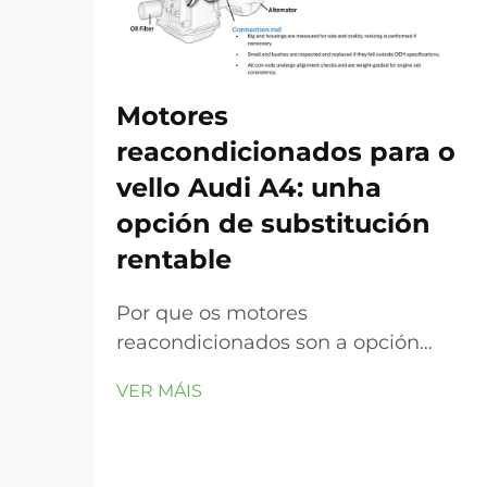
Motores
reacondicionados para o
vello Audi A4: unha
opción de substitución
rentable
Por que os motores
reacondicionados son a opción
intelixente para os modelos antigos
VER MÁIS
do Audi A4. Patróns comúns de fallo
nos motores 1.8T e 2.0T do Audi A4
de 2002–2008. Os motores 1.8T e