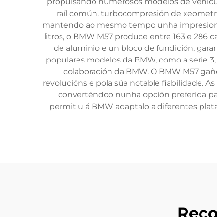
propulsando numerosos modelos de vehículo
raíl común, turbocompresión de xeometrí
mantendo ao mesmo tempo unha impresionante
litros, o BMW M57 produce entre 163 e 286 c
de aluminio e un bloco de fundición, gara
populares modelos da BMW, como a serie 3, a 
colaboración da BMW. O BMW M57 gañou
revolucións e pola súa notable fiabilidade. 
converténdoo nunha opción preferida p
permitiu á BMW adaptalo a diferentes plata
Reco