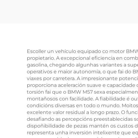
de 5,0T de
Dis
desprazamento, 8
R
cilindros, 5,0 litros,
(
de alta calidade para
cil
Land Rover, 508 PS
au
Escoller un vehículo equipado co motor BMW
propietario. A excepcional eficiencia en com
gasolina, chegando algunhas variantes a sup
operativos e maior autonomía, o que fai do 
viaxes por carretera. A impresionante potenci
proporciona aceleración suave e capacidade
torsión fai que o BMW M57 sexa especialment
montañosos con facilidade. A fiabilidade é o
condicións diversas en todo o mundo. Moit
excelente valor residual a longo prazo. O fu
desafiando as percepcións preestablecidas 
dispoñibilidade de pezas mantén os custos d
representa unha inversión intelixente que equ