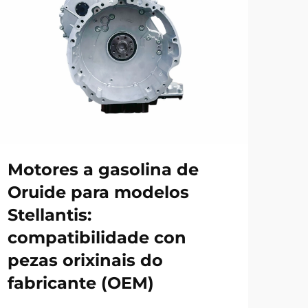
Motores a gasolina de
Of
Oruide para modelos
di
Stellantis:
de
compatibilidade con
Or
pezas orixinais do
A d
fabricante (OEM)
die