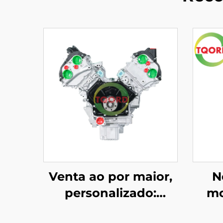
Venta ao por maior,
N
personalizado:
mo
conxunto do motor