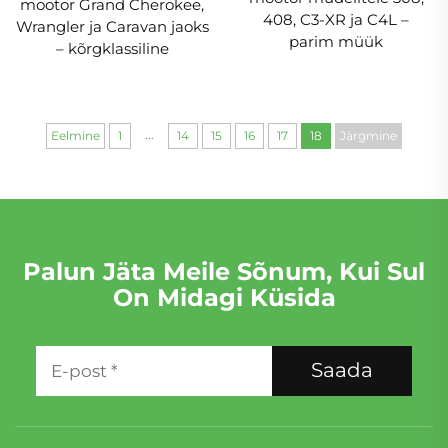
mootor Grand Cherokee,
408, C3-XR ja C4L –
Wrangler ja Caravan jaoks
parim müük
– kõrgklassiline
...
Eelmine
1
14
15
16
17
18
Järgmine
Palun Jäta Meile Sõnum, Kui Sul
On Midagi Küsida
Saada