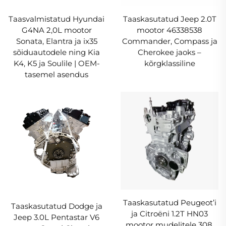
Taasvalmistatud Hyundai
Taaskasutatud Jeep 2.0T
G4NA 2,0L mootor
mootor 46338538
Sonata, Elantra ja ix35
Commander, Compass ja
sõiduautodele ning Kia
Cherokee jaoks –
K4, K5 ja Soulile | OEM-
kõrgklassiline
tasemel asendus
Taaskasutatud Peugeot’i
Taaskasutatud Dodge ja
ja Citroëni 1.2T HN03
Jeep 3.0L Pentastar V6
mootor mudelitele 308,