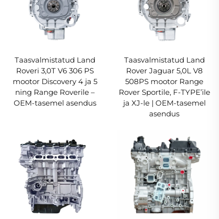
Taasvalmistatud Land
Taasvalmistatud Land
Roveri 3,0T V6 306 PS
Rover Jaguar 5,0L V8
mootor Discovery 4 ja 5
508PS mootor Range
ning Range Roverile –
Rover Sportile, F-TYPE’ile
OEM-tasemel asendus
ja XJ-le | OEM-tasemel
asendus