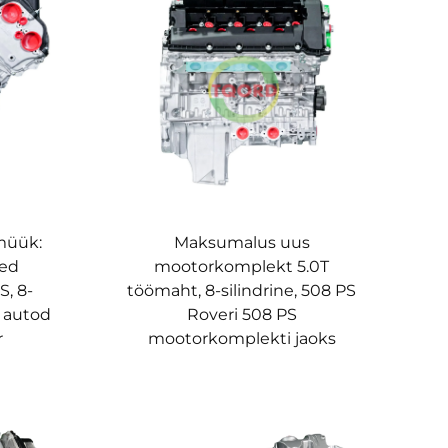
müük:
Maksumalus uus
sed
mootorkomplekt 5.0T
S, 8-
töömaht, 8-silindrine, 508 PS
, autod
Roveri 508 PS
r
mootorkomplekti jaoks