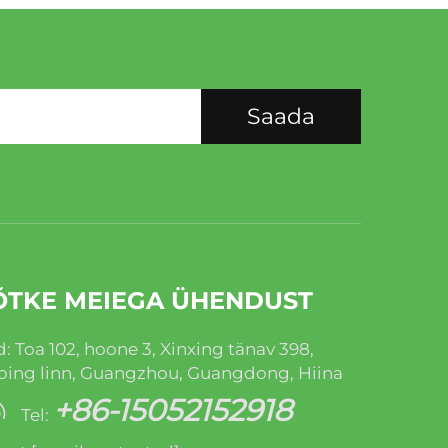
Saada
ÕTKE MEIEGA ÜHENDUST
: Toa 102, hoone 3, Xinxing tänav 398,
ping linn, Guangzhou, Guangdong, Hiina
+86-15052152918
Tel: