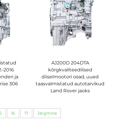
istatud
AJ200D 204DTA
2–2016
kõrgkvaliteedilised
nderi ja
diiselmootori osad, uued
drise 306
taasvalmistatud autotarvikud
Land Rover jaoks
5
16
17
Järgmine