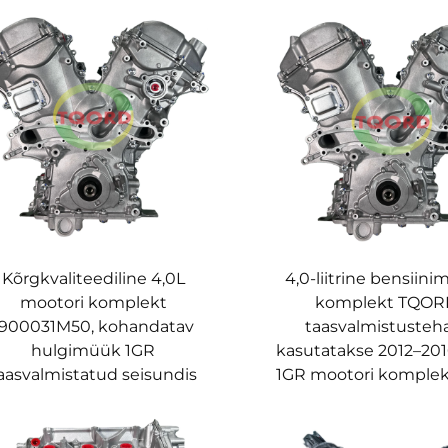
Kõrgkvaliteediline 4,0L
4,0-liitrine bensiini
mootori komplekt
komplekt TQOR
1900031M50, kohandatav
taasvalmistusteh
hulgimüük 1GR
kasutatakse 2012–201
aasvalmistatud seisundis
1GR mootori komplekt