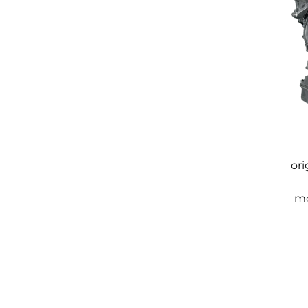
ori
mo