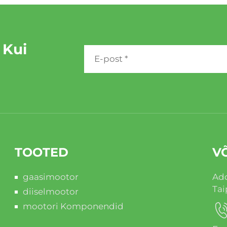
 Kui
TOOTED
V
gaasimootor
Add
Tai
diiselmootor
mootori Komponendid