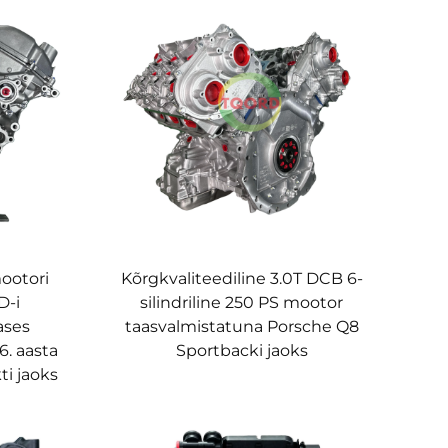
mootori
Kõrgkvaliteediline 3.0T DCB 6-
D-i
silindriline 250 PS mootor
ases
taasvalmistatuna Porsche Q8
6. aasta
Sportbacki jaoks
i jaoks