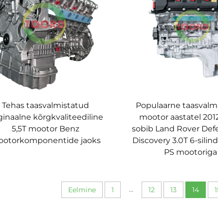
Tehas taasvalmistatud
Populaarne taasvalm
ginaalne kõrgkvaliteediline
mootor aastatel 201
5,5T mootor Benz
sobib Land Rover Defe
otorkomponentide jaoks
Discovery 3.0T 6-silin
PS mootoriga
...
Eelmine
1
12
13
14
1