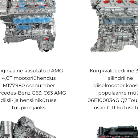
riginaalne kasutatud AMG
Kõrgkvaliteediline 3
4,0T mootoriühendus
silindriline
M177.980 osanumber
diiselmootorikooss
rcedes-Benz G63, C63 AMG
populaarne mü
diisli- ja bensiinikütuse
06E100034G Q7 Toua
tüüpide jaoks
osad CJT kütuse