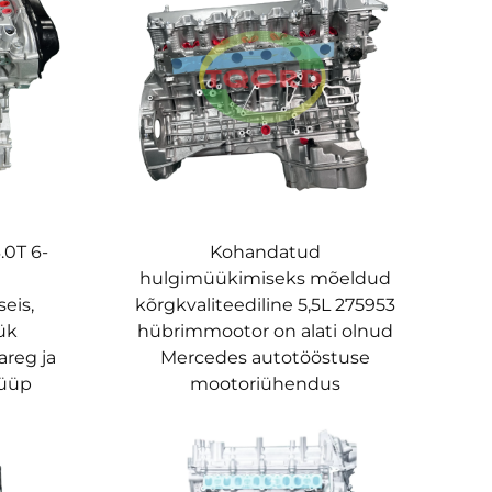
.0T 6-
Kohandatud
hulgimüükimiseks mõeldud
eis,
kõrgkvaliteediline 5,5L 275953
ük
hübrimmootor on alati olnud
reg ja
Mercedes autotööstuse
tüüp
mootoriühendus