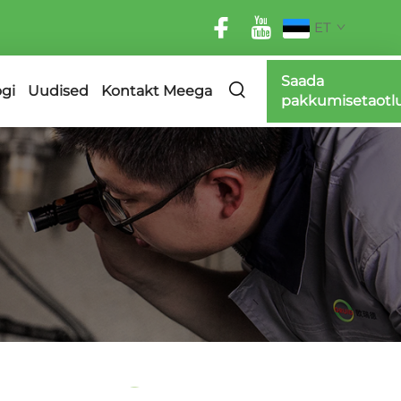
ET
Saada
ogi
Uudised
Kontakt Meega
pakkumisetaotl