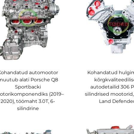
Kohandatud automootor
Kohandatud hulgi
muutub alati Porsche Q8
kõrgkvaliteedili
Sportbacki
autodetailid 306 P
otorikomponendiks (2019–
silindrised mootorid
2020), töömaht 3.0T, 6-
Land Defende
silindrine