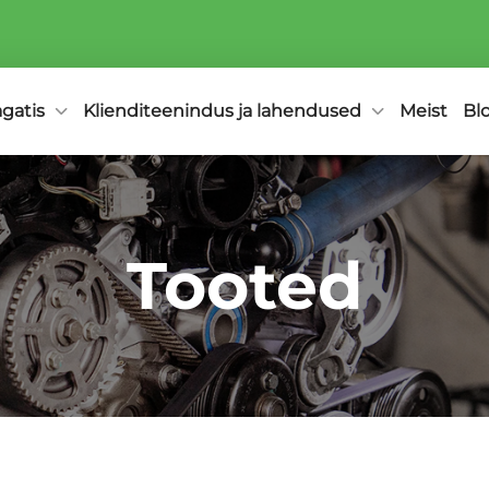
agatis
Klienditeenindus ja lahendused
Meist
Bl
Tooted