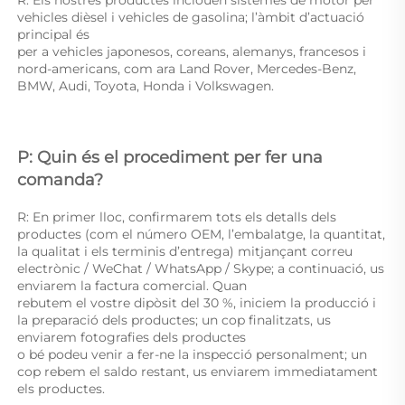
vehicles dièsel i vehicles de gasolina; l’àmbit d’actuació 
principal és 
per a vehicles japonesos, coreans, alemanys, francesos i 
nord-americans, com ara Land Rover, Mercedes-Benz, 
BMW, Audi, Toyota, Honda i Volkswagen. 
P: Quin és el procediment per fer una 
comanda? 
R: En primer lloc, confirmarem tots els detalls dels 
productes (com el número OEM, l’embalatge, la quantitat, 
la qualitat i els terminis d’entrega) mitjançant correu 
electrònic / WeChat / WhatsApp / Skype; a continuació, us 
enviarem la factura comercial. Quan 
rebutem el vostre dipòsit del 30 %, iniciem la producció i 
la preparació dels productes; un cop finalitzats, us 
enviarem fotografies dels productes 
o bé podeu venir a fer-ne la inspecció personalment; un 
cop rebem el saldo restant, us enviarem immediatament 
els productes. 