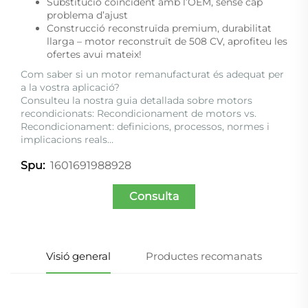
Substitució coincident amb l’OEM, sense cap
problema d’ajust
Construcció reconstruïda premium, durabilitat
llarga – motor reconstruït de 508 CV, aprofiteu les
ofertes avui mateix!
Com saber si un motor remanufacturat és adequat per
a la vostra aplicació?
Consulteu la nostra guia detallada sobre motors
recondicionats:
Recondicionament de motors vs.
Recondicionament: definicions, processos, normes i
implicacions reals…
1601691988928
Spu:
Consulta
Visió general
Productes recomanats