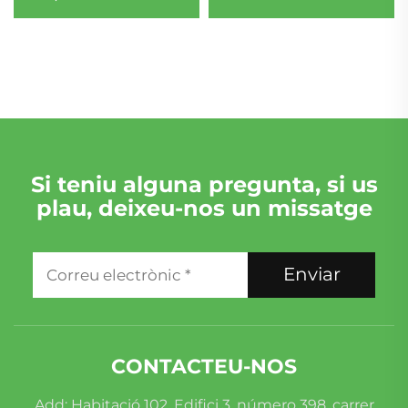
CV, per al Porsche Q8
certificat, opció
Sportback
econòmica procedent
de fàbrica xinesa
Si teniu alguna pregunta, si us
plau, deixeu-nos un missatge
Enviar
CONTACTEU-NOS
Add: Habitació 102, Edifici 3, número 398, carrer