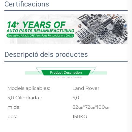
Certificacions
Descripció dels productes
Models aplicables:
Land Rover
5,0 Cilindrada：
5,0 L
mida:
82㎝*72㎝*100㎝
pes:
150KG