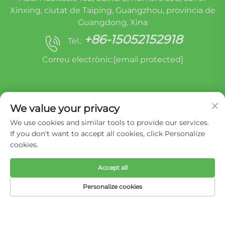
Xinxing, ciutat de Taiping, Guangzhou, província de
Guangdong, Xina
+86-15052152918
Tel.:
Correu electrònic:
[email protected]
We value your privacy
We use cookies and similar tools to provide our services.
If you don't want to accept all cookies, click Personalize
cookies.
Drets d'autor © Miracle Oruide (Guangzhou) Auto
Parts Remanufacturing Co., Ltd. -
Política de
privadesa
Accept all
Personalize cookies
PÀGINA D’INICI
PRODUCTES
CORREU
TEL.
ELECTRÒNIC