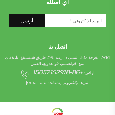
أي أسئلة
أرسل
اتصل بنا
Add: الغرفة 102، المبنى 3، رقم 398 طريق شينشينغ، بلدة تاي
بينغ، قوانغتشو، قوانغدونغ، الصين
+86-15052152918
الهاتف:
البريد الإلكتروني:
[email protected]