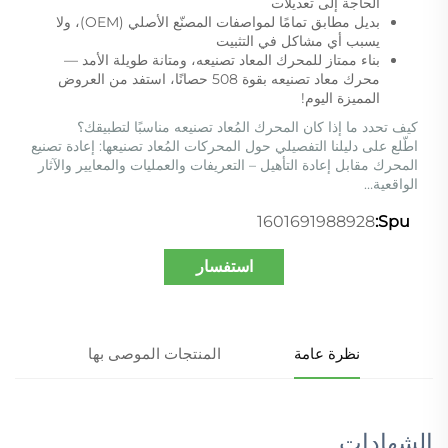
الحاجة إلى تعديلات
بديل مطابق تمامًا لمواصفات المصنّع الأصلي (OEM)، ولا
يسبب أي مشاكل في التثبيت
بناء ممتاز للمحرك المعاد تصنيعه، ومتانة طويلة الأمد —
محرك معاد تصنيعه بقوة 508 حصانًا، استفد من العروض
المميزة اليوم!
كيف تحدد ما إذا كان المحرك المُعاد تصنيعه مناسبًا لتطبيقك؟
اطّلع على دليلنا التفصيلي حول المحركات المُعاد تصنيعها:
إعادة تصنيع
المحرك مقابل إعادة التأهيل – التعريفات والعمليات والمعايير والآثار
الواقعية…
1601691988928
Spu:
استفسار
نظرة عامة
المنتجات الموصى بها
الشهادات