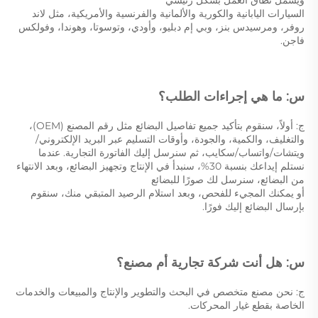
السيارات اليابانية والكورية والألمانية والفرنسية والأمريكية، مثل لاند 
روفر، ومرسيدس بنز، وبي إم دبليو، وأودي، وتوسوتا، وهوندا، وفولكس 
فاجن. 
س: ما هي إجراءات الطلب؟ 
ج: أولاً، سنقوم بتأكيد جميع تفاصيل البضائع مثل رقم المصنع (OEM)، 
والتغليف، والكمية، والجودة، وأوقات التسليم عبر البريد الإلكتروني/
ويتشات/واتساب/سكايب، ثم سنرسل إليك الفاتورة التجارية. عندما 
نستلم إيداعك بنسبة 30%، سنبدأ في الإنتاج وتجهيز البضائع، وبعد الانتهاء 
من البضائع، سنرسل لك صورًا للبضائع 
أو يمكنك المجيء للفحص، وبعد استلام الرصيد المتبقي منك، سنقوم 
بإرسال البضائع إليك فورًا. 
س: هل أنت شركة تجارية أم مصنع؟ 
ج: نحن مصنع متخصص في البحث والتطوير والإنتاج والمبيعات والخدمات 
الخاصة بقطع غيار المحركات. 