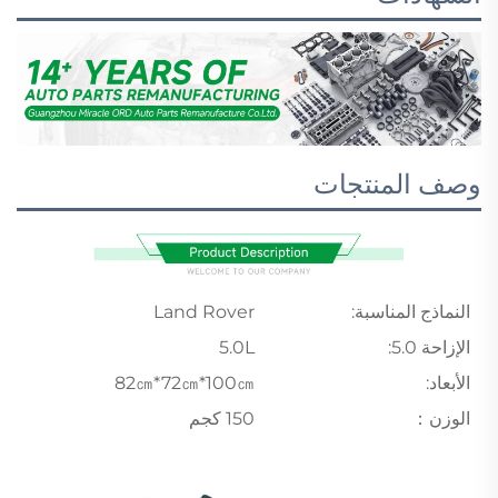
وصف المنتجات
النماذج المناسبة:
Land Rover
الإزاحة 5.0:
5.0L
الأبعاد:
82㎝*72㎝*100㎝
الوزن：
150 كجم