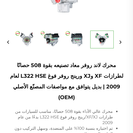
محرك لاند روفر معاد تصنيعه بقوة 508 حصانًا
لطرازات XF وXJ ورينج روفر فوغ L322 HSE لعام
2009 | بديل يتوافق مع مواصفات المصنّع الأصلي
(OEM)
محرك عالي الأداء بقوة 508 حصانًا، مناسب للسيارات من
طرازات XF/XJ/رينج روفر فوغ L322 HSE بدءًا من عام
2009
تم اختباره بنسبة 100% على المنضدة، وسهل التركيب دون