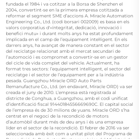
fundada el 1984 i va cotitzar a la Borsa de Shenzhen el 
2004, convertint-se en la primera empresa cotitzada a 
reformar el segment SME d’accions A. Miracle Automation 
Engineering Co., Ltd. (codi borsari 002009) es basa en els 
valors corporatius d'«íntegritat, dedicació, innovació i 
benefici mutu» i durant molts anys ha estat profundament 
implicada en el camp de l’equipament intel·ligent. En els 
darrers anys, ha avançat de manera constant en el sector 
del reciclatge relacionat amb el mercat secundari de 
l’automoció i es compromet a convertir-se en un gestor 
del cicle de vida complet del vehicle. Actualment, ha 
format tres sectors: l’equipament intel·ligent, el sector del 
reciclatge i el sector de l’equipament per a la indústria 
pesada. Guangzhou Miracle ORD Auto Parts 
Remanufacture Co., Ltd. (en endavant, Miracle ORD) va ser 
creada el juny de 2010. L’empresa està registrada al 
districte de Conghua, a Guangzhou, amb el codi unificat 
d’identificació fiscal 91440184556669690C. El capital social 
de l’empresa és de 30 milions de yuans. Miracle ORD s’ha 
centrat en el negoci de la recondició de motors 
d’automòbil durant més de deu anys i és una empresa 
líder en el sector de la recondició. El febrer de 2016 va ser 
seleccionada amb èxit com a unitat pilot del Programa de 