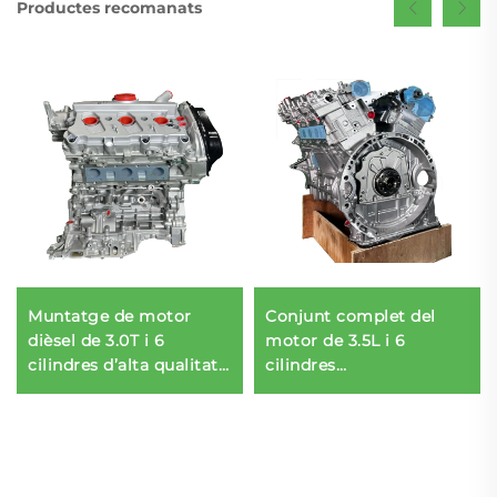
Productes recomanats
Muntatge de motor
Conjunt complet del
dièsel de 3.0T i 6
motor de 3.5L i 6
cilindres d’alta qualitat,
cilindres
molt demandat, codi
remanufacturat i
06E100034G, per a Q7 i
durador per a S350 —
Touareg, i parts CJT,
subministrament al por
tipus de combustible
major a Dubai, gran èxit
de vendes