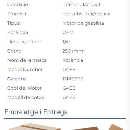
Condició
Remanufacturat
Propòsit
per substituir/reparar
Tipus
Motor de gasolina
Potència
OEM
Desplaçament
1,6 L
Cotxe
250 (mm)
Nom de la marca
Potència
Model Number
G4EE
Garantia
12MESES
Codi del Motor
G4EE
Modell de cotxe
G4EE
Embalatge i Entrega