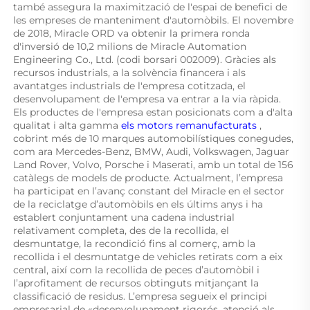
també assegura la maximització de l'espai de benefici de 
les empreses de manteniment d'automòbils. El novembre 
de 2018, Miracle ORD va obtenir la primera ronda 
d'inversió de 10,2 milions de Miracle Automation 
Engineering Co., Ltd. (codi borsari 002009). Gràcies als 
recursos industrials, a la solvència financera i als 
avantatges industrials de l'empresa cotitzada, el 
desenvolupament de l'empresa va entrar a la via ràpida. 
Els productes de l'empresa estan posicionats com a d'alta 
qualitat i alta gamma 
els motors remanufacturats 
, 
cobrint més de 10 marques automobilístiques conegudes, 
com ara Mercedes-Benz, BMW, Audi, Volkswagen, Jaguar 
Land Rover, Volvo, Porsche i Maserati, amb un total de 156 
catàlegs de models de producte. Actualment, l’empresa 
ha participat en l’avanç constant del Miracle en el sector 
de la reciclatge d’automòbils en els últims anys i ha 
establert conjuntament una cadena industrial 
relativament completa, des de la recollida, el 
desmuntatge, la recondició fins al comerç, amb la 
recollida i el desmuntatge de vehicles retirats com a eix 
central, així com la recollida de peces d’automòbil i 
l’aprofitament de recursos obtinguts mitjançant la 
classificació de residus. L’empresa segueix el principi 
empresarial de «desenvolupament rigorós, atenció als 