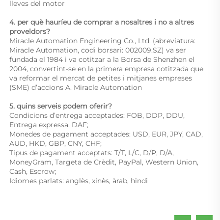
lleves del motor 
4. per què hauríeu de comprar a nosaltres i no a altres 
proveïdors? 
Miracle Automation Engineering Co., Ltd. (abreviatura: 
Miracle Automation, codi borsari: 002009.SZ) va ser 
fundada el 1984 i va cotitzar a la Borsa de Shenzhen el 
2004, convertint-se en la primera empresa cotitzada que 
va reformar el mercat de petites i mitjanes empreses 
(SME) d’accions A. Miracle Automation 
5. quins serveis podem oferir? 
Condicions d’entrega acceptades: FOB, DDP, DDU, 
Entrega expressa, DAF; 
Monedes de pagament acceptades: USD, EUR, JPY, CAD, 
AUD, HKD, GBP, CNY, CHF; 
Tipus de pagament acceptats: T/T, L/C, D/P, D/A, 
MoneyGram, Targeta de Crèdit, PayPal, Western Union, 
Cash, Escrow; 
Idiomes parlats: anglès, xinès, àrab, hindi 