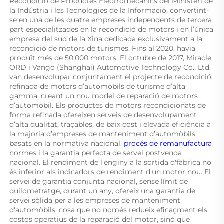
Recondició de Productes Electromecànics del Ministeri de 
la Indústria i les Tecnologies de la Informació, convertint-
se en una de les quatre empreses independents de tercera 
part especialitzades en la recondició de motors i en l’única 
empresa del sud de la Xina dedicada exclusivament a la 
recondició de motors de turismes. Fins al 2020, havia 
produït més de 50.000 motors. El octubre de 2017, Miracle 
ORD i Vango (Shanghai) Automotive Technology Co., Ltd. 
van desenvolupar conjuntament el projecte de recondició 
refinada de motors d’automòbils de turisme d’alta 
gamma, creant un nou model de reparació de motors 
d’automòbil. Els productes de motors recondicionats de 
forma refinada ofereixen serveis de desenvolupament 
d’alta qualitat, traçables, de baix cost i elevada eficiència a 
la majoria d’empreses de manteniment d’automòbils, 
basats en la normativa nacional. 
procés de remanufactura 
normes i la garantia perfecta de servei postvenda 
nacional. El rendiment de l'enginy a la sortida d'fàbrica no 
és inferior als indicadors de rendiment d'un motor nou. El 
servei de garantia conjunta nacional, sense límit de 
quilometratge, durant un any, ofereix una garantia de 
servei sòlida per a les empreses de manteniment 
d'automòbils, cosa que no només redueix eficaçment els 
costos operatius de la reparació del motor, sinó que 