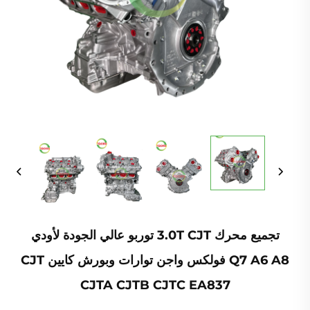
تجميع محرك 3.0T CJT توربو عالي الجودة لأودي
Q7 A6 A8 فولكس واجن توارات وبورش كايين CJT
CJTA CJTB CJTC EA837