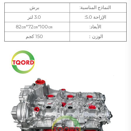
النماذج المناسبة:
برش
الإزاحة 5.0:
3.0 لتر
الأبعاد:
82㎝*72㎝*100㎝
الوزن：
150 كجم