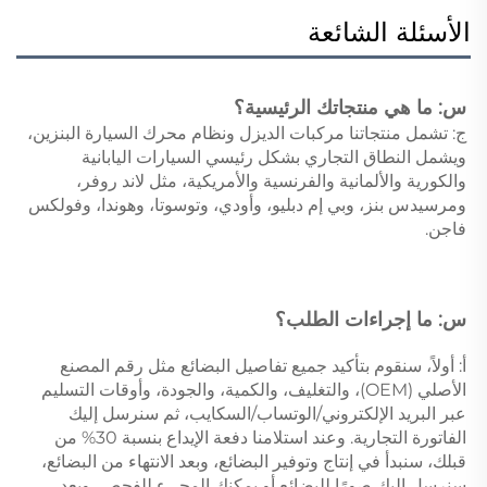
الأسئلة الشائعة
س: ما هي منتجاتك الرئيسية؟ 
ج: تشمل منتجاتنا مركبات الديزل ونظام محرك السيارة البنزين، 
ويشمل النطاق التجاري بشكل رئيسي السيارات اليابانية 
والكورية والألمانية والفرنسية والأمريكية، مثل لاند روفر، 
ومرسيدس بنز، وبي إم دبليو، وأودي، وتوسوتا، وهوندا، وفولكس 
فاجن. 
س: ما إجراءات الطلب؟ 
أ: أولاً، سنقوم بتأكيد جميع تفاصيل البضائع مثل رقم المصنع 
الأصلي (OEM)، والتغليف، والكمية، والجودة، وأوقات التسليم 
عبر البريد الإلكتروني/الوتساب/السكايب، ثم سنرسل إليك 
الفاتورة التجارية. وعند استلامنا دفعة الإيداع بنسبة 30% من 
قبلك، سنبدأ في إنتاج وتوفير البضائع، وبعد الانتهاء من البضائع، 
سنرسل إليك صورًا للبضائع أو يمكنك المجيء للفحص، وبعد 