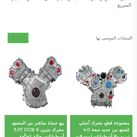
السريع. 
المنتجات الموصى بها
مجموعة قطع محرك أصلي
بيع جملة مباشر من المصنع،
مُصنع من جديد سعة 4.0
محرك بنزين 3.0T DCB 6
تيربو و8 أسطوانات لموديلات
أسطوانات، حالة مُصَنَّعة