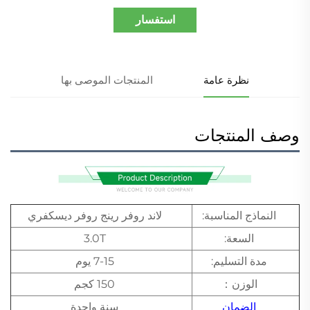
استفسار
نظرة عامة
المنتجات الموصى بها
وصف المنتجات
النماذج المناسبة:
لاند روفر رينج روفر ديسكفري
السعة:
3.0T
مدة التسليم:
7-15 يوم
الوزن：
150 كجم
الضمان
سنة واحدة