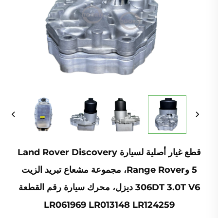
قطع غيار أصلية لسيارة Land Rover Discovery
5 وRange Rover، مجموعة مشعاع تبريد الزيت
306DT 3.0T V6 ديزل، محرك سيارة رقم القطعة
LR061969 LR013148 LR124259