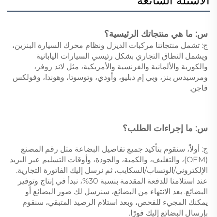
الأسئلة الشائعة
س: ما هي منتجاتك الرئيسية؟ 
ج: تشمل منتجاتنا مركبات الديزل ونظام محرك السيارة البنزين، 
ويشمل النطاق التجاري بشكل رئيسي السيارات اليابانية 
والكورية والألمانية والفرنسية والأمريكية، مثل لاند روفر، 
ومرسيدس بنز، وبي إم دبليو، وأودي، وتوسوتا، وهوندا، وفولكس 
فاجن. 
س: ما إجراءات الطلب؟ 
ج: أولاً، سنقوم بتأكيد جميع تفاصيل البضاعة مثل رقم المصنع 
(OEM)، والتغليف، والكمية، والجودة، وأوقات التسليم عبر البريد 
الإلكتروني/الوتساب/السكايب، ثم نرسل إليك الفاتورة التجارية. 
عند استلامنا للدفعة المقدمة بنسبة 30%، نبدأ في إنتاج وتوفير 
البضائع. بعد الانتهاء من البضائع، سنرسل لك صور البضائع أو 
يمكنك المجيء للفحص، وبعد استلام الرصيد المتبقي، سنقوم 
بإرسال البضائع إليك فورًا. 