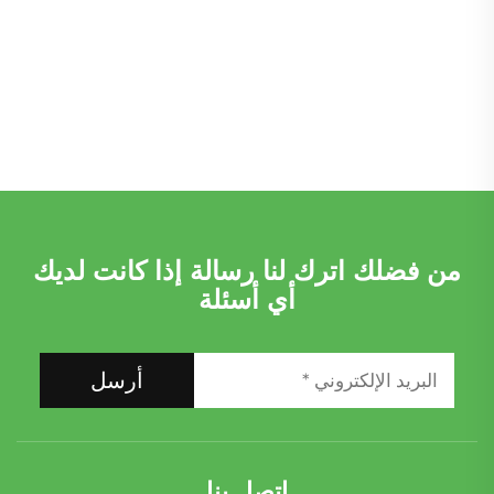
متوافق مع الوقود البنزيني
كيلوواط/150 كيلوواط،
والديزل
لسيارة مرسيدس بنز C200
طويلة 2000-2019
من فضلك اترك لنا رسالة إذا كانت لديك
أي أسئلة
أرسل
اتصل بنا