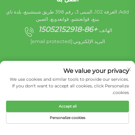
Add: الغرفة 102، المبنى 3، رقم 398 طريق شينشينغ، بلدة تاي
بينغ، قوانغتشو، قوانغدونغ، الصين
+86-15052152918
الهاتف:
البريد الإلكتروني:
[email protected]
We value your privacy
We use cookies and similar tools to provide our services.
If you don't want to accept all cookies, click Personalize
cookies.
حقوق الطبع والنشر © شركة ميراكل أوريدي (قوانغتشو)
لإعادة تصنيع قطع غيار السيارات المحدودة -
سياسة
الخصوصية
Accept all
Personalize cookies
الهاتف
البريد الإلكتروني
المنتجات
الصفحة الرئيسية