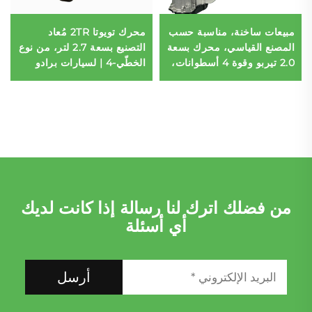
مبيعات ساخنة، مناسبة حسب
محرك تويوتا 2TR مُعاد
المصنع القياسي، محرك بسعة
التصنيع بسعة 2.7 لتر، من نوع
2.0 تيربو وقوة 4 أسطوانات،
الخطّي-4 | لسيارات برادو
مُعاد تصنيعه لسيارات
2700 وهياس وفورتونر | بديل
مرسيدس بنز C200 وC300
قياسي حسب مواصفات
وE300
المصنّع الأصلي
من فضلك اترك لنا رسالة إذا كانت لديك
أي أسئلة
أرسل