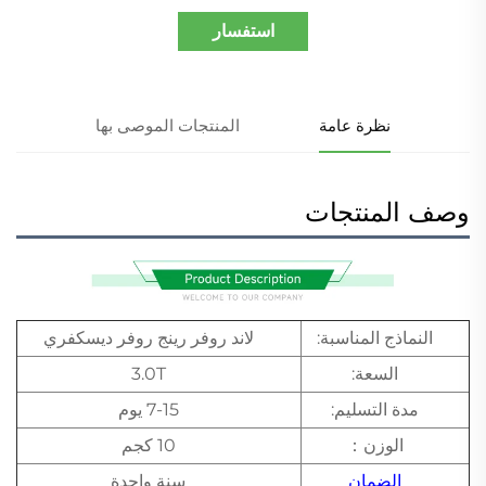
استفسار
نظرة عامة
المنتجات الموصى بها
وصف المنتجات
النماذج المناسبة:
لاند روفر رينج روفر ديسكفري
السعة:
3.0T
مدة التسليم:
7-15 يوم
الوزن：
10 كجم
الضمان
سنة واحدة