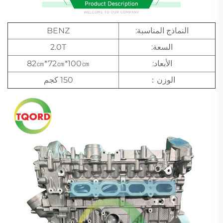
النماذج المناسبة:
BENZ
السعة:
2.0T
الأبعاد:
82㎝*72㎝*100㎝
الوزن：
150 كجم