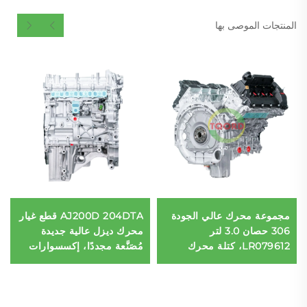
المنتجات الموصى بها
مجموعة محرك عالي الجودة
AJ200D 204DTA قطع غيار
306 حصان 3.0 لتر
محرك ديزل عالية جديدة
LR079612، كتلة محرك
مُصَنَّعة مجددًا، إكسسوارات
طويلة للسيارات مناسبة لـ
سيارات للعلامة Land Rover
Land Rover 2012-2016