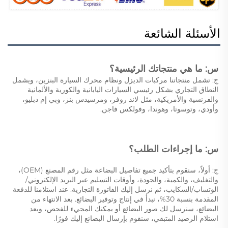
الأسئلة الشائعة
س: ما هي منتجاتك الرئيسية؟ 
ج: تشمل منتجاتنا مركبات الديزل ونظام محرك السيارة البنزين، ويشمل 
النطاق التجاري بشكل رئيسي السيارات اليابانية والكورية والألمانية 
والفرنسية والأمريكية، مثل لاند روفر، ومرسيدس بنز، وبي إم دبليو، 
وأودي، وتوسوتا، وهوندا، وفولكس فاجن. 
س: ما إجراءات الطلب؟ 
ج: أولاً، سنقوم بتأكيد جميع تفاصيل البضاعة مثل رقم المصنع (OEM)، 
والتغليف، والكمية، والجودة، وأوقات التسليم عبر البريد الإلكتروني/
الوتساب/السكايب، ثم نرسل إليك الفاتورة التجارية. عند استلامنا للدفعة 
المقدمة بنسبة 30%، نبدأ في إنتاج وتوفير البضائع. بعد الانتهاء من 
البضائع، سنرسل لك صور البضائع أو يمكنك المجيء للفحص، وبعد 
استلام الرصيد المتبقي، سنقوم بإرسال البضائع إليك فورًا. 