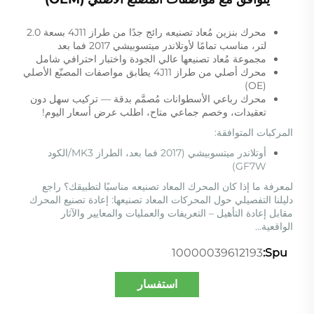
محرك بنزين مُعاد تصنيعه رائج جدًا من طراز 4J11 بسعة 2.0
لتر، مناسب تمامًا لأوتلاندر ميتسوبيشي 2017 فما بعد
مجموعة مُعاد تصنيعها عالي الجودة واختبار احترافي شامل
محرك أصلي من طراز 4J11 يطابق مواصفات المصنّع الأصلي
(OE)
محرك رباعي الأسطوانات مُصمَّم بدقة — تركيب سهل دون
تعقيدات، وخصم جماعي متاح، اطلب عرض أسعار اليوم!
المركبات المتوافقة:
أوتلاندر ميتسوبيشي (2017 فما بعد، الطراز MK3/الكود
GF7W)
لمعرفة ما إذا كان المحرك المعاد تصنيعه مناسبًا لتطبيقك؟ راجع
دليلنا التفصيلي حول المحركات المعاد تصنيعها:
إعادة تصنيع المحرك
مقابل إعادة التأهيل – التعريفات والعمليات والمعايير والآثار
الواقعية…
10000039612193
Spu:
استفسار