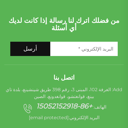
من فضلك اترك لنا رسالة إذا كانت لديك
أي أسئلة
أرسل
اتصل بنا
Add: الغرفة 102، المبنى 3، رقم 398 طريق شينشينغ، بلدة تاي
بينغ، قوانغتشو، قوانغدونغ، الصين
+86-15052152918
الهاتف:
البريد الإلكتروني:
[email protected]