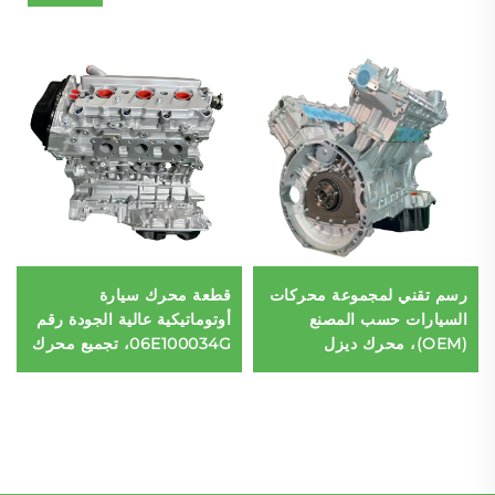
رسم تقني لمجموعة محركات
قطعة محرك سيارة
السيارات حسب المصنع
أوتوماتيكية عالية الجودة رقم
(OEM)، محرك ديزل
06E100034G، تجميع محرك
مرسيدس بنز M642
كامل ومكتمل للتثبيت في
A6420102343، تم اختباره
أودي Q7 3.0T 6 أسطوانات
بنسبة 100% للبنزين BMW