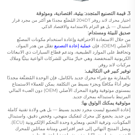
3. قيمة التصنيع المتجدد: بيئية، اقتصادية، وموثوقة
اختيار محرك لاند روفر 204DT المُصَنَّع مجددًا هو أكثر من مجرد قرار
استبدال — بل هو التزام بالاستدامة والاقتصاد الذكي.
صديق للبيئة ومستدام:
من خلال الاستعادة الاحترافية وإعادة استخدام مكونات المصنّع
الأصلي (OEM)، فإن
عملية إعادة التصنيع
تقلل من هدر المواد،
وتحافظ على الموارد الطبيعية، وتدعم قطاع السيارات ذي الانبعاثات
الكربونية المنخفضة. وهي خيارٌ مثالي للشركات الواعية بيئيًّا وملاك
مركبات لاند روفر.
توفير كبير في التكاليف:
بالمقارنة مع شراء محرك جديد بالكامل، فإن الوحدة المُصَنَّعة مجددًا
توفر أداءً مكافئًا وبجزء بسيط من التكلفة. يمكن للعملاء الاستمتاع
بمستوى موثوقية وقوة المحرك الأصلي (OEM) دون العبء المالي
المرتبط باستبداله بمحرك جديد.
موثوقية يمكنك الوثوق بها:
إعادة التصنيع ليست مجرد تجديد بسيط — بل هي ولادة تقنية كاملة
من جديد. يخضع كل محرك لتفكيك منهجي، وفحص دقيق، واستبدال
المكونات، وترقية الختم، ومعايرة وحدة التحكم الإلكترونية (ECU).
ويصل المنتج النهائي إلى عمر افتراضي ومتانة مماثلين للمحرك
الجديد، ويشمل ضمانًا لمدة سنة واحدة لراحة بال تامة.