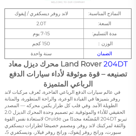
النماذج المناسبة:
لاند روفر ديسكفري / إيفوك
السعة:
2.0T
مدة التسليم:
7-15 يوم
الوزن：
150 كجم
الضمان
سنة واحدة
204DT
Land Rover
محرك ديزل معاد
تصنيعه – قوة موثوقة لأداء سيارات الدفع
الرباعي المتميزة
في عالم سيارات الدفع الرباعي الفاخرة، تُعرف مركبات لاند
روفر بتميزها في القيادة الوعرة، والراحة المتطورة، والمتانة
الطويلة الأمد. وفي قلب كل طراز يكمن محركه — المصدر
الحقيقي للأداء والموثوقية. تم تصميم وحدة المحرك الديزل 2.0
تيربو 204DT المُصَنَّعة مجددًا من Oruide لاستعادة نفس القوة
والثقة لمركبتك لاند روفر. ومصمم خصيصًا لطرازات ديسكفري
سبورت، ورانج روفر إيفوك، ورانج روفر فيلار، وديسكفري 5،