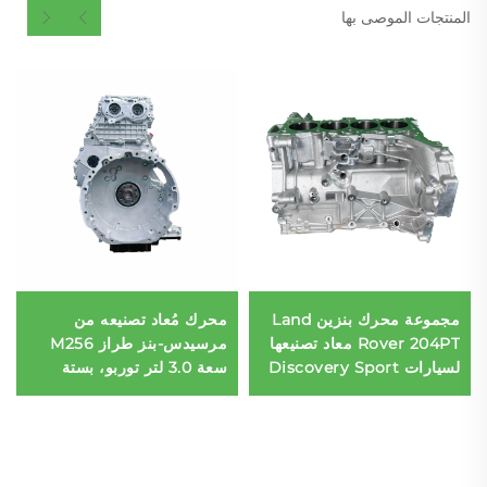
المنتجات الموصى بها
مجموعة محرك بنزين Land
محرك مُعاد تصنيعه من
Rover 204PT معاد تصنيعها
مرسيدس-بنز طراز M256
لسيارات Discovery Sport
سعة 3.0 لتر توربو، بستة
وEvoque – بديل يطابق
أسطوانات على التوالي،
مواصفات المصنّع الأصلي
للسيارات S480 وS500
وGLS480 – بديل يطابق
المواصفات الأصلية المصنَّعة