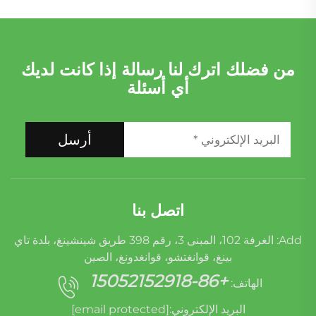
من فضلك اترك لنا رسالة إذا كانت لديك
أي أسئلة
أرسل
اتصل بنا
Add: الغرفة 102، المبنى 3، رقم 398 طريق شينشينغ، بلدة تاي
بينغ، قوانغتشو، قوانغدونغ، الصين
+86-15052152918
الهاتف:
البريد الإلكتروني:
[email protected]