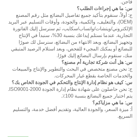
فاجن.
س: ما هي إجراءات الطلب؟
ج: أولاً، سنقوم بتأكيد جميع تفاصيل البضائع مثل رقم المصنع
(OEM)، والتغليف، والكمية، والجودة، وأوقات التسليم عبر البريد
الإلكتروني/ويتشات/واتساب/سكايب، ثم سنرسل إليك الفاتورة
التجارية. عندما
نستلم إيداعك بنسبة 30%، سنبدأ في الإنتاج
وتجهيز البضائع، وبعد الانتهاء من البضائع، سنرسل لك صورًا
للبضائع
أو يمكنك المجيء للفحص، وبعد استلام الرصيد المتبقي
منك، سنقوم بإرسال البضائع إليك فورًا.
س: هل أنت شركة تجارية أم مصنع؟
ج: نحن مصنع متخصص في البحث والتطوير والإنتاج والمبيعات
والخدمات الخاصة بقطع غيار المحركات.
س: كيف هو نظام إدارة الإنتاج والتحكم في الجودة الخاص بك؟
ج: نحن حاصلون على شهادة نظام إدارة الجودة ISO9001-2000.
يتم اختبار جميع البضائع بنسبة 100٪.
س: ما هي مزاياكم؟
أ: ميزة السعر، والجودة العالية، وتقديم أفضل خدمة، والتسليم
السريع.