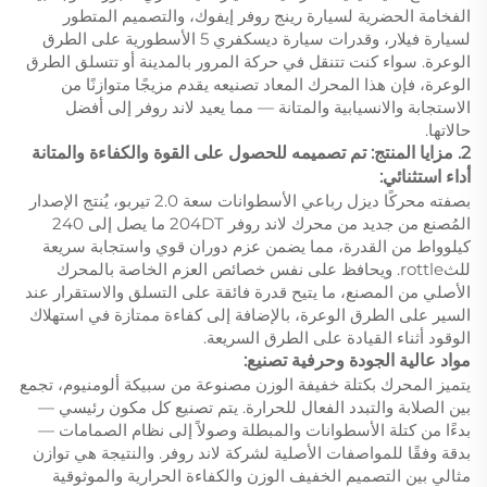
الفخامة الحضرية لسيارة رينج روفر إيفوك، والتصميم المتطور
لسيارة فيلار، وقدرات سيارة ديسكفري 5 الأسطورية على الطرق
الوعرة. سواء كنت تتنقل في حركة المرور بالمدينة أو تتسلق الطرق
الوعرة، فإن هذا المحرك المعاد تصنيعه يقدم مزيجًا متوازنًا من
الاستجابة والانسيابية والمتانة — مما يعيد لاند روفر إلى أفضل
حالاتها.
2. مزايا المنتج: تم تصميمه للحصول على القوة والكفاءة والمتانة
أداء استثنائي:
بصفته محركًا ديزل رباعي الأسطوانات سعة 2.0 تيربو، يُنتج الإصدار
المُصنع من جديد من محرك لاند روفر 204DT ما يصل إلى 240
كيلوواط من القدرة، مما يضمن عزم دوران قوي واستجابة سريعة
للثrottle. ويحافظ على نفس خصائص العزم الخاصة بالمحرك
الأصلي من المصنع، ما يتيح قدرة فائقة على التسلق والاستقرار عند
السير على الطرق الوعرة، بالإضافة إلى كفاءة ممتازة في استهلاك
الوقود أثناء القيادة على الطرق السريعة.
مواد عالية الجودة وحرفية تصنيع:
يتميز المحرك بكتلة خفيفة الوزن مصنوعة من سبيكة ألومنيوم، تجمع
بين الصلابة والتبدد الفعال للحرارة. يتم تصنيع كل مكون رئيسي —
بدءًا من كتلة الأسطوانات والمبطلة وصولاً إلى نظام الصمامات —
بدقة وفقًا للمواصفات الأصلية لشركة لاند روفر. والنتيجة هي توازن
مثالي بين التصميم الخفيف الوزن والكفاءة الحرارية والموثوقية