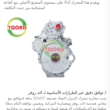
ويقدم هذا المحرك أداءً على مستوى المصنع الأصلي مع كفاءة
استثنائية من حيث التكلفة.
1. توافق دقيق عبر الطرازات الأساسية لـ لاند روفر
تمت معايرة محرك الديزل المعاد تصنيعه 204DT بدقة لتتوافق مع
معايير هندسة لاند روفر ومعمارية المركبة. ويضمن توافقه التام دمجًا
سلسًا مع الديناميكيات الرشيقة لسيارة ديسكفري سبورت، وجاذبية