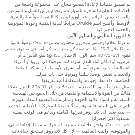
تم تطبيق تقنياتنا لإعادة التصنيع بنجاح على مجموعة واسعة من
العلامات التجارية الفاخرة للسيارات، ونخدم ورش العمل والموزعين
والمستخدمين النهائيين عبر أوروبا وأمريكا الشمالية وآسيا والشرق
الأوسط. وأصبح اسم Oruide مرادفًا للدقة التقنية وجودة الموثوقية
والخدمة الاحترافية.
5. التوريد العالمي والتسليم الآمن
مدعومًا بنظام لوجستي ومخزون مُحسّن، يضمن Oruide توصيلًا عالميًا
سريعًا خلال 7–15 يومًا. يتم تعبئة كل محرك بشكل آمن في صندوق خشبي
مقوى (87×75×110 سم، الوزن الإجمالي 150 كغ) لمنع التأثيرات أو
الرطوبة أو التآكل أثناء النقل. سواء كنت موجودًا في أوروبا أو أمريكا
الشمالية أو جنوب شرق آسيا أو الشرق الأوسط، فإن شبكتنا للمنتجات
والخدمات تضمن توصيلًا سلسًا وموثوقًا حتى باب منزلك.
الخلاصة: أداء معاد إحياءه، واستدامة أعيد تعريفها
يمثل محرك أوريود المُصنع من جديد لاند روفر 204DT الديزل دمجًا
مثاليًا بين القوة والاستدامة والقيمة. من خلال الجمع بين الهندسة
المتقدمة والمواد عالية الجودة وممارسات التصنيع المعاد تدويرها
التي تراعي البيئة، فإنه يوفر بديلًا حقيقيًا للمحركات الأصلية الجديدة
— بديلًا يعيد إلى لاند روفر قدرتها الكاملة ويدعم في الوقت نفسه
مستقبلًا أكثر اخضرارًا.
اختر Oruide، واختر حلاً مُعاد تصنيعه للمحرك مصممًا للأداء العالي،
والموثوقية، والثقة العالمية — لأن كل لاند روفر تستحق حياة ثانية