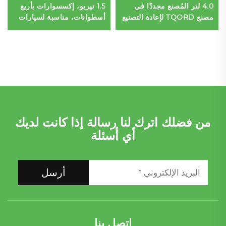
4.0 لتر المُصنع مجددًا في
1.5 تيربو، إكسسوارات بأربع
مصنع TQORD لإعادة التصنيع
أسطوانات، مناسبة لسيارات
لوحدة المحرك 1GR من
BMW C200 E300
الطرازات 2012-2016
M264.915 A2640106104،
بجودة عالية للمركبات من
ماركة بنز
من فضلك اترك لنا رسالة إذا كانت لديك
أي أسئلة
أرسل
اتصل بنا