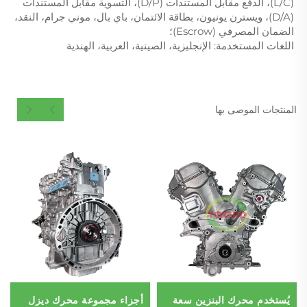
(L/C)، الدفع مقابل المستندات (D/P)، التسوية مقابل المستندات
(D/A)، ويسترن يونيون، بطاقة الائتمان، باي بال، موني جرام، النقد،
الضمان المصرفي (Escrow)؛
اللغات المستخدمة: الإنجليزية، الصينية، العربية، الهندية
المنتجات الموصى بها
يُستخدم محرك البنزين سعة
أجزاء مجموعة محرك ديزل