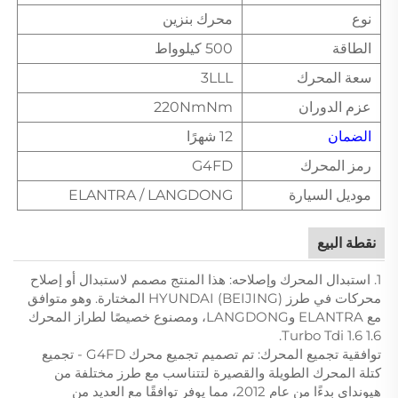
نوع
محرك بنزين
الطاقة
500 كيلوواط
سعة المحرك
3LLL
عزم الدوران
220NmNm
الضمان
12 شهرًا
رمز المحرك
G4FD
موديل السيارة
ELANTRA / LANGDONG
نقطة البيع
1. استبدال المحرك وإصلاحه: هذا المنتج مصمم لاستبدال أو إصلاح
محركات في طرز HYUNDAI (BEIJING) المختارة. وهو متوافق
مع ELANTRA وLANGDONG، ومصنوع خصيصًا لطراز المحرك
1.6 Turbo Tdi 1.6.
توافقية تجميع المحرك: تم تصميم تجميع محرك G4FD - تجميع
كتلة المحرك الطويلة والقصيرة لتتناسب مع طرز مختلفة من
هيونداي بدءًا من عام 2012، مما يوفر توافقًا مع العديد من