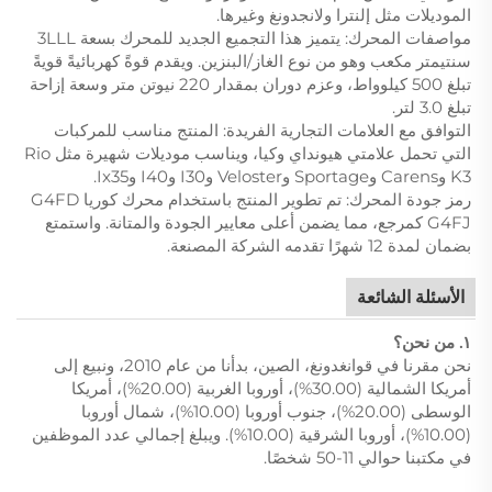
الموديلات مثل إلنترا ولانجدونغ وغيرها.
مواصفات المحرك: يتميز هذا التجميع الجديد للمحرك بسعة 3LLL
سنتيمتر مكعب وهو من نوع الغاز/البنزين. ويقدم قوةً كهربائيةً قويةً
تبلغ 500 كيلوواط، وعزم دوران بمقدار 220 نيوتن متر وسعة إزاحة
تبلغ 3.0 لتر.
التوافق مع العلامات التجارية الفريدة: المنتج مناسب للمركبات
التي تحمل علامتي هيونداي وكيا، ويناسب موديلات شهيرة مثل Rio
K3 وCarens وSportage وVeloster وI30 وI40 وIx35.
رمز جودة المحرك: تم تطوير المنتج باستخدام محرك كوريا G4FD
G4FJ كمرجع، مما يضمن أعلى معايير الجودة والمتانة. واستمتع
بضمان لمدة 12 شهرًا تقدمه الشركة المصنعة.
الأسئلة الشائعة
١. من نحن؟
نحن مقرنا في قوانغدونغ، الصين، بدأنا من عام 2010، ونبيع إلى
أمريكا الشمالية (30.00%)، أوروبا الغربية (20.00%)، أمريكا
الوسطى (20.00%)، جنوب أوروبا (10.00%)، شمال أوروبا
(10.00%)، أوروبا الشرقية (10.00%). ويبلغ إجمالي عدد الموظفين
في مكتبنا حوالي 11-50 شخصًا.