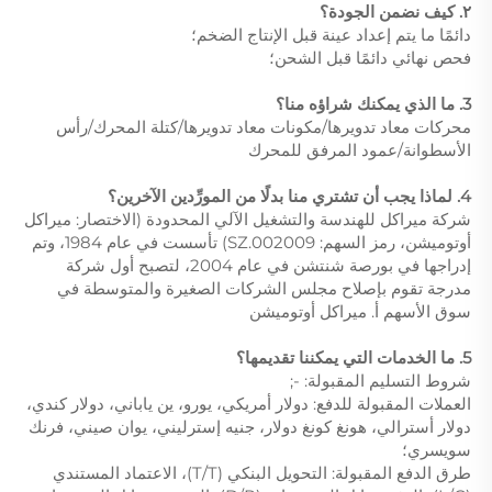
٢. كيف نضمن الجودة؟
دائمًا ما يتم إعداد عينة قبل الإنتاج الضخم؛
فحص نهائي دائمًا قبل الشحن؛
3. ما الذي يمكنك شراؤه منا؟
محركات معاد تدويرها/مكونات معاد تدويرها/كتلة المحرك/رأس
الأسطوانة/عمود المرفق للمحرك
4. لماذا يجب أن تشتري منا بدلًا من المورِّدين الآخرين؟
شركة ميراكل للهندسة والتشغيل الآلي المحدودة (الاختصار: ميراكل
أوتوميشن، رمز السهم: 002009.SZ) تأسست في عام 1984، وتم
إدراجها في بورصة شنتشن في عام 2004، لتصبح أول شركة
مدرجة تقوم بإصلاح مجلس الشركات الصغيرة والمتوسطة في
سوق الأسهم أ. ميراكل أوتوميشن
5. ما الخدمات التي يمكننا تقديمها؟
شروط التسليم المقبولة: -;
العملات المقبولة للدفع: دولار أمريكي، يورو، ين ياباني، دولار كندي،
دولار أسترالي، هونغ كونغ دولار، جنيه إسترليني، يوان صيني، فرنك
سويسري؛
طرق الدفع المقبولة: التحويل البنكي (T/T)، الاعتماد المستندي