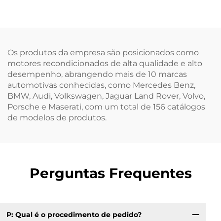
Certificado, Opção
Gasolina/Gasóleo em
Econômica da Fábrica
Alumínio 204PT para
da China
Venda
Os produtos da empresa são posicionados como
motores recondicionados de alta qualidade e alto
desempenho, abrangendo mais de 10 marcas
automotivas conhecidas, como Mercedes Benz,
BMW, Audi, Volkswagen, Jaguar Land Rover, Volvo,
Porsche e Maserati, com um total de 156 catálogos
de modelos de produtos.
Perguntas Frequentes
P: Qual é o procedimento de pedido?
P: