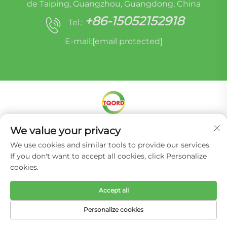
de Taiping, Guangzhou, Guangdong, China
+86-15052152918
Tel.:
E-mail:
[email protected]
Direitos autorais © Miracle Oruide (guangzhou)
We value your privacy
Auto Parts Remanufacturing Co., Ltd. -
Política
We use cookies and similar tools to provide our services.
de Privacidade
If you don't want to accept all cookies, click Personalize
cookies.
Accept all
Personalize cookies
PÁGINA INICIAL
PRODUTOS
E-MAIL
TEL