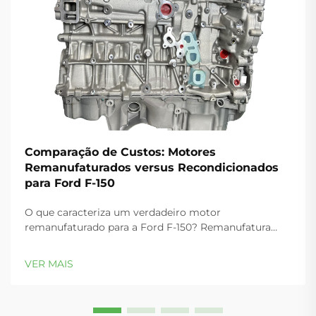
Comparação de Custos: Motores
Remanufaturados versus Recondicionados
para Ford F-150
O que caracteriza um verdadeiro motor
remanufaturado para a Ford F-150? Remanufatura
alinhada à OEM: Recondicionamento preciso
conforme as especificações de engenharia da Ford.
VER MAIS
Um verdadeiro motor remanufaturado (reman) para a
F-150 não é simplesmente reparado — é
sistematicamente restaurado...