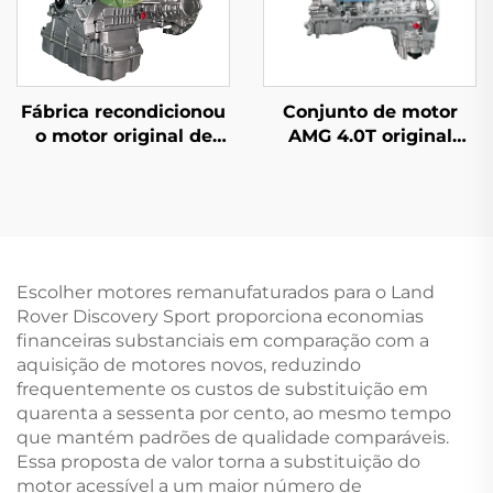
Fábrica recondicionou
Conjunto de motor
o motor original de
AMG 4.0T original
alta qualidade 5.5T
usado M177.980
para componentes do
número da peça para
motor B enz
Mercedes-Benz G63
C63 AMG tipos de
combustível diesel e
gasolina
Escolher motores remanufaturados para o Land
Rover Discovery Sport proporciona economias
financeiras substanciais em comparação com a
aquisição de motores novos, reduzindo
frequentemente os custos de substituição em
quarenta a sessenta por cento, ao mesmo tempo
que mantém padrões de qualidade comparáveis.
Essa proposta de valor torna a substituição do
motor acessível a um maior número de