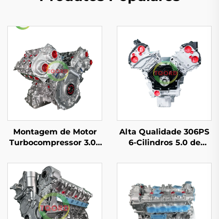
Montagem de Motor
Alta Qualidade 306PS
Turbocompressor 3.0T
6-Cilindros 5.0 de
CJT de Alta Qualidade
Deslocamento
para Audi Q7 A6 A8
Conjunto de Motor
VW Touareg para
Remanufaturado
Porsche Cayenne CJT
Direto da Fábrica para
CJTA CJTB CJTC
Land Rover Defender
EA837