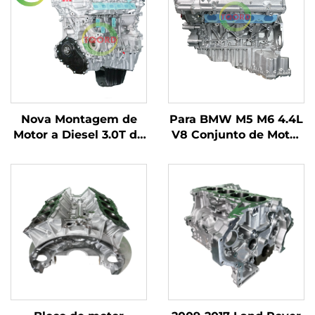
Nova Montagem de
Para BMW M5 M6 4.4L
Motor a Diesel 3.0T de
V8 Conjunto de Motor
6 Cilindros para LR4
Automotivo S63B44A
Range Rover
Especificação de
Discovery 4 (L319)
Máquina Nua a
Range Rover IV (L405)
Gasolina
Produto Automotivo
PT306