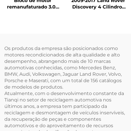
Bloco de motor
2009-2017 Land Rover
remanufaturado 3.0T
Discovery 4 Cilindros
de 6 cilindros em
Motor a
alumínio
Gasolina/Gasóleo em
642826/642820 para
Alumínio 204PT para
veículos a diesel
Venda
Mercedes-Benz GL500
GL550 GLS
Os produtos da empresa são posicionados como
motores recondicionados de alta qualidade e alto
desempenho, abrangendo mais de 10 marcas
automotivas conhecidas, como Mercedes Benz,
BMW, Audi, Volkswagen, Jaguar Land Rover, Volvo,
Porsche e Maserati, com um total de 156 catálogos
de modelos de produtos.
Atualmente, com o desenvolvimento constante da
Tianqi no setor de reciclagem automotiva nos
últimos anos, a empresa tem participado da
reciclagem e desmontagem de veículos inservíveis,
da recuperação de peças e componentes
automotivos e do aproveitamento de recursos