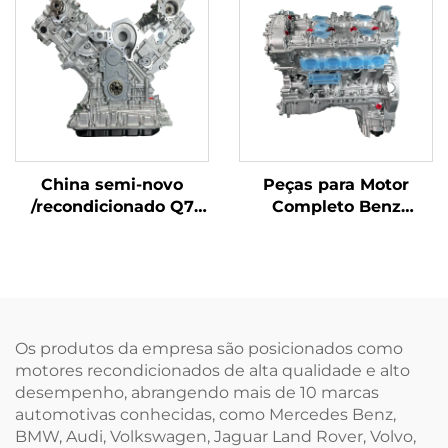
Motor a Gasolina de 6
Cilindros Pressurizado
China semi-novo
Peças para Motor
/recondicionado Q7
Completo Benz
Touareg porsche
Montadas,
Peças do Motor CJT
Remanufaturadas com
3.0T 06E100034G 6
Certificação ISO e
Cilindros à venda
Preço Reduzido para
Venda na América
Os produtos da empresa são posicionados como
motores recondicionados de alta qualidade e alto
desempenho, abrangendo mais de 10 marcas
automotivas conhecidas, como Mercedes Benz,
BMW, Audi, Volkswagen, Jaguar Land Rover, Volvo,