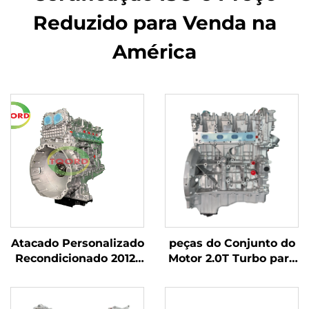
Reduzido para Venda na
América
Atacado Personalizado
peças do Conjunto do
Recondicionado 2012-
Motor 2.0T Turbo para
2019 Mercedes-Benz
Benz C200 C300 E300
GLS450 A-CLASS
2016-2018 Acessórios
(W176) Conjunto de
Diesel BMW