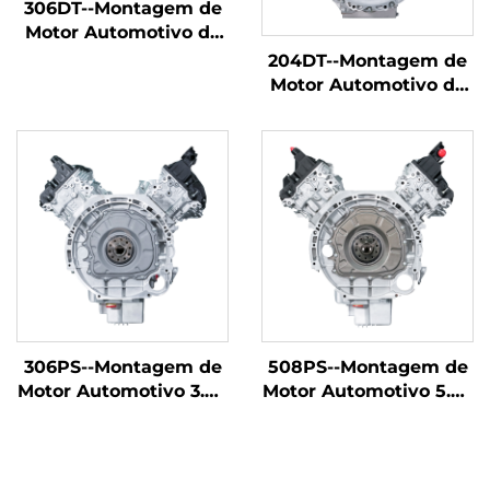
306DT--Montagem de
Motor Automotivo de
Alta Qualidade 3.0T 6
204DT--Montagem de
Cilindros
Motor Automotivo de
Remanufaturado em
Alta Qualidade 2.0T 4
Fábrica para Land
Cilindros,
Rover Discovery 4,
Remanufaturado pela
Discovery 5 Range
Fábrica para Land
Rover Sport Edition,
Rover Discovery Sport
Range Rover Star e
Edition, Range Rover
outros modelos
Aurora, Range Rover
Star Vein, Discovery
Five e outros modelos
306PS--Montagem de
508PS--Montagem de
Motor Automotivo 3.0T
Motor Automotivo 5.0T
de 6 Cilindros de Alta
de 8 Cilindros de Alta
Qualidade
Qualidade
Remanufaturada em
Remanufaturada em
Fábrica para Land
Fábrica para Range