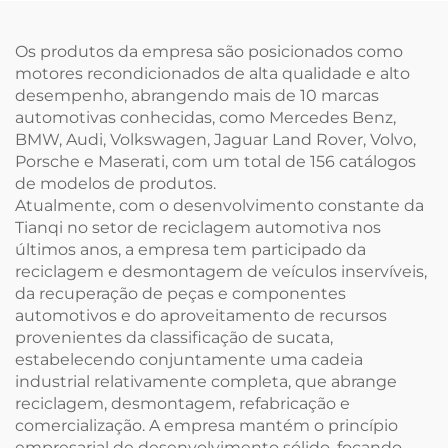
Rover Discovery 4,
Rover Tiger, Range
Discovery 5, Range
Rover Sport Edition,
Os produtos da empresa são posicionados como
Rover 360PS Shengshi
Range Rover Star Vein
motores recondicionados de alta qualidade e alto
Edition e outros
Guardian, Jaguar F-
desempenho, abrangendo mais de 10 marcas
modelos
TYPE, XJ e outros
automotivas conhecidas, como Mercedes Benz,
modelos
BMW, Audi, Volkswagen, Jaguar Land Rover, Volvo,
Porsche e Maserati, com um total de 156 catálogos
de modelos de produtos.
Atualmente, com o desenvolvimento constante da
Tianqi no setor de reciclagem automotiva nos
últimos anos, a empresa tem participado da
reciclagem e desmontagem de veículos inservíveis,
da recuperação de peças e componentes
automotivos e do aproveitamento de recursos
provenientes da classificação de sucata,
estabelecendo conjuntamente uma cadeia
industrial relativamente completa, que abrange
reciclagem, desmontagem, refabricação e
comercialização. A empresa mantém o princípio
empresarial de desenvolvimento sólido, focando