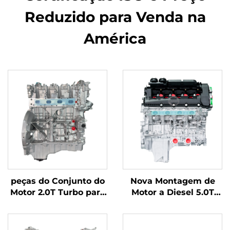
Reduzido para Venda na
América
peças do Conjunto do
Nova Montagem de
Motor 2.0T Turbo para
Motor a Diesel 5.0T
Benz C200 C300 E300
508PS da Fábrica da
2016-2018 Acessórios
China para Range
Diesel BMW
Rover L322 LR079067