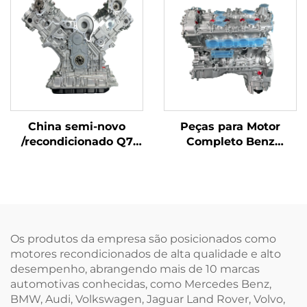
LR011202 Motor de
Carro
China semi-novo
Peças para Motor
/recondicionado Q7
Completo Benz
Touareg porsche
Montadas,
Peças do Motor CJT
Remanufaturadas com
3.0T 06E100034G 6
Certificação ISO e
Cilindros à venda
Preço Reduzido para
Venda na América
Os produtos da empresa são posicionados como
motores recondicionados de alta qualidade e alto
desempenho, abrangendo mais de 10 marcas
automotivas conhecidas, como Mercedes Benz,
BMW, Audi, Volkswagen, Jaguar Land Rover, Volvo,