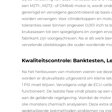
een M271-, M272- of OM646-motor is, wordt on
gereinigd en vervolgens gecontroleerd op basis 
worden vervangen. Voor cilinderkoppen en moto
toleranties weer binnen ongeveer 0,001 inch te b
krukasassen tot een spiegelglans en zorgen erv
fabrikant zijn voorgeschreven. Na al dit werk b
vervelende olielekkages die ouder wordende m
Kwaliteitscontrole: Banktesten, L
Na het herbouwen van motoren voeren we deze do
worden er drukvaltests uitgevoerd om kleine lekk
1 PSI moet blijven. Vervolgens volgt de ECU-calib
functioneert. De laatste fase vindt plaats op 
aan de geldende regelgeving. Voordat de motor 
olie monsters chemisch analyseren. Deze extra s
gedetailleerde testmethoden problemen na insta