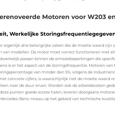
Gerenoveerde Motoren voor W203 e
iteit, Werkelijke Storingsfrequentiegegev
n er eigenlijk drie belangrijke zaken die de moeite waard zij
 van modellen. De motor moet correct functioneren met alle
rkelijk passen binnen de emissiebeperkingen die specifie
gens is er het aspect van de storingsfrequentie. Motoren van 
toringspercentage van minder dan 5%, volgens de industrieno
 concrete cijfers, is waarschijnlijk niet de moeite waard 
 alleen naar de duur ervan. Worden ook de arbeidskosten ge
 deze punten goede scores halen, leveren doorgaans motore
Mercedes-Benz-niveau op het gebied van technische kwaliteit