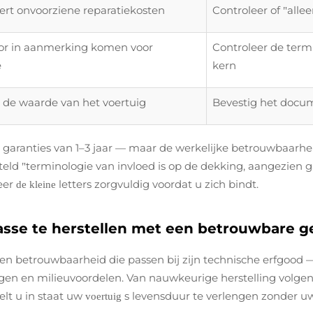
rt onvoorziene reparatiekosten
Controleer of
alle
"
or in aanmerking komen voor
Controleer de termi
e
kern
de waarde van het voertuig
Bevestig het docum
aranties van 1–3 jaar — maar de werkelijke betrouwbaarhei
teld
terminologie van invloed is op de dekking, aangezien 
"
eer
letters zorgvuldig voordat u zich bindt.
de kleine
sse te herstellen met een betrouwbare g
en betrouwbaarheid die passen bij zijn technische erfgood 
gen en milieuvoordelen. Van nauwkeurige herstelling volgen
elt u in staat uw
s levensduur te verlengen zonder uw
voertuig