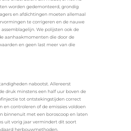
enten worden gedemonteerd, grondig
 lagers en afdichtingen moeten allemaal
ervormingen te corrigeren en de nauwe
e assemblagelijn. We polijsten ook de
rm de aanhaakmomenten die door de
kwaarden en geen last meer van die
tandigheden nabootst. Allereerst
j de druk minstens een half uur boven de
finjectie tot ontstekingstijden correct
 en controleren of de emissies voldoen
an binnenuit met een boroscoop en laten
uit vorig jaar vermindert dit soort
standaard herbouwmethoden.