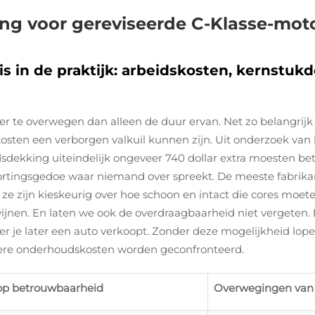
ing voor gereviseerde C-Klasse-mot
s in de praktijk: arbeidskosten, kernstu
er te overwegen dan alleen de duur ervan. Net zo belangrijk i
osten een verborgen valkuil kunnen zijn. Uit onderzoek van 
dekking uiteindelijk ongeveer 740 dollar extra moesten betal
stortingsgedoe waar niemand over spreekt. De meeste fabri
en ze zijn kieskeurig over hoe schoon en intact die cores moet
ijnen. En laten we ook de overdraagbaarheid niet vergeten. 
r je later een auto verkoopt. Zonder deze mogelijkheid lop
ere onderhoudskosten worden geconfronteerd.
 op betrouwbaarheid
Overwegingen van