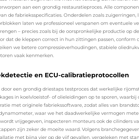
derworpen aan een grondig restauratieproces. Alle compon
van de fabrieksspecificaties. Onderdelen zoals zuigerringen,
rblokken laten we professioneel verspanen om eventuele v
rengen – precies zoals bij de oorspronkelijke productie op d
oor dat de kleppen correct in hun zittingen passen, confo
ereiken we betere compressieverhoudingen, stabiele oliedru
otoren vaak kenmerken.
ekdetectie en ECU-calibratieprotocollen
or een grondig driestaps testproces dat werkelijke rijoms
ages in koelvloeistof- of olieleidingen op te sporen, waarbi
ratie met originele fabriekssoftware, zodat alles van brandsto
een dynamometer, waar we het daadwerkelijke vermogen meten
wordt vrijgegeven, inspecteren monteurs ook de cilinders v
tappen zijn zeker de moeite waard. Volgens branchegegevens 
llatie met bijna vier op de vijf gevallen, vergeleken met 