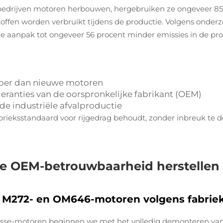
 bedrijven motoren herbouwen, hergebruiken ze ongeveer 85
ffen worden verbruikt tijdens de productie. Volgens onderzo
eze aanpak tot ongeveer 56 procent minder emissies in de p
per dan nieuwe motoren
leranties van de oorspronkelijke fabrikant (OEM)
de industriële afvalproductie
rieksstandaard voor rijgedrag behoudt, zonder inbreuk te do
e OEM-betrouwbaarheid herstellen 
M272- en OM646-motoren volgens fabriek
asse-motoren beginnen we met het volledig demonteren van a