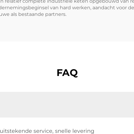
en relatief complete industriële keten opgebouwd van 
modellen
 ondernemingsbeginsel van hard werken, aandacht voor
uwe als bestaande partners.
FAQ
 uitstekende service, snelle levering