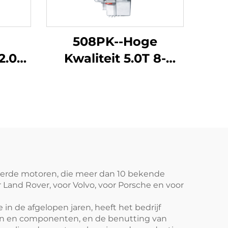
508PK--Hoge
2.0T
Kwaliteit 5.0T 8-
cilinder Automobiel
rblok
Motorblok Fabriek
ig
Hermaakt voor Tiger
oor
Range Rover, Range
Rover Sport Editie,
rt
Range Rover Star
Rover
Vein Guardian
seerde motoren, die meer dan 10 bekende
Land Rover, voor Volvo, voor Porsche en voor
Rover
Jaguar F-TYPE, XJ en
overy
andere modellen
n de afgelopen jaren, heeft het bedrijf
en en componenten, en de benutting van
re