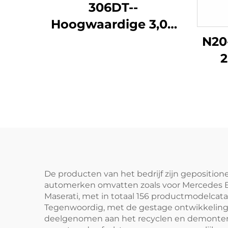
306DT--
Hoogwaardige 3,0T
6-cilinder
N20
automobielmotorblok
2
fabrieksmatig
gerenoveerd voor
Mot
Land Rover
Her
Discovery 4,
X1 
Discovery 5 Range
Rover Sport Edition,
Range Rover Star en
De producten van het bedrijf zijn gepositio
automerken omvatten zoals voor Mercedes Ben
andere modellen
Maserati, met in totaal 156 productmodelcatal
Tegenwoordig, met de gestage ontwikkeling va
deelgenomen aan het recyclen en demontere