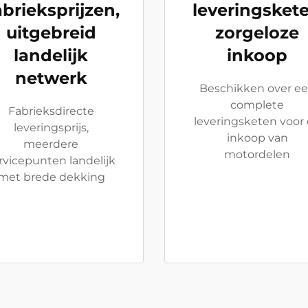
abrieksprijzen,
leveringskete
uitgebreid
zorgeloze
landelijk
inkoop
netwerk
Beschikken over e
complete
Fabrieksdirecte
leveringsketen voor
leveringsprijs,
inkoop van
meerdere
motordelen
rvicepunten landelijk
met brede dekking