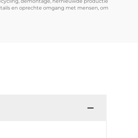
recycling, demontage, hernieuwde productie
 details en oprechte omgang met mensen, om
V. Ho