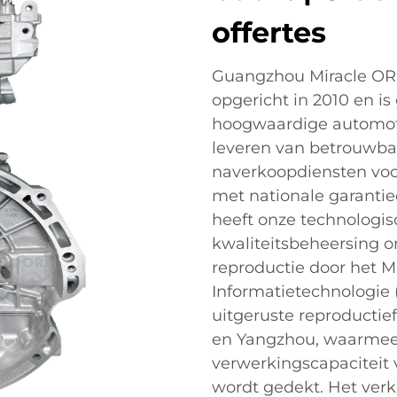
offertes
Guangzhou Miracle ORD
opgericht in 2010 en is
hoogwaardige automotor
leveren van betrouwbar
naverkoopdiensten vo
met nationale garanti
heeft onze technologis
kwaliteitsbeheersing on
reproductie door het Mi
Informatietechnologie (
uitgeruste reproducti
en Yangzhou, waarmee e
verwerkingscapaciteit
wordt gedekt. Het verk