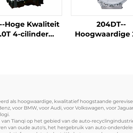
--Hoge Kwaliteit
204DT--
.0T 4-cilinder
Hoogwaardige 
Automobiel
4-cilinder
orblok Fabriek
automobielmoto
maakt voor BMW
fabrieksmat
X3 Z4 en andere
gereviseerd v
modellen
Land Rover
Discovery Spo
Edition, Range 
neerd als hoogwaardige, kwalitatief hoogstaande gerevi
z, voor BMW, voor Audi, voor Volkswagen, voor Jaguar 
Aurora, Range 
ogi.
Star Vein, Disc
n Tianqi op het gebied van de auto-recyclingindustrie i
n van oude auto's, het hergebruik van auto-onderdel
Five en ande