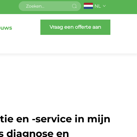
NL
Vraag een offerte aan
euws
ie en -service in mijn
is diagnose en