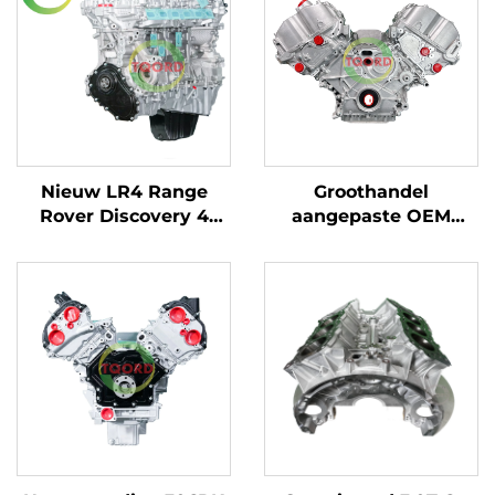
Nieuw LR4 Range
Groothandel
Rover Discovery 4
aangepaste OEM
(L319) Range Rover IV
S63B44B 11002296762
(L405) 3.0T 6 Cilinder
hoogwaardig 4.4L V8
Diesel Motorcompleet
motorcompleet voor
PT306 Automobiel
BMW M5 M6
Product
rechtstreeks uit
fabriek