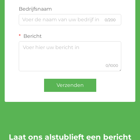
Bedrijfsnaam
0/200
Bericht
0/1000
Verzenden
Laat ons alstublieft een bericht