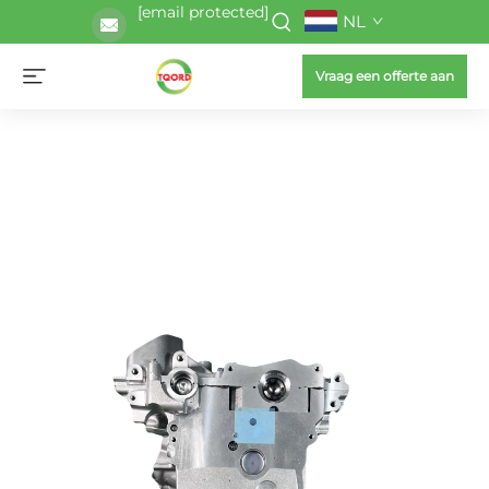
[email protected]
NL
Vraag een offerte aan