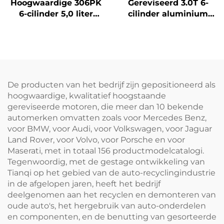
Hoogwaardige 306PK
Gereviseerd 3.0T 6-
6-cilinder 5,0 liter
cilinder aluminium
motorblok
motorblok
fabrieksdirect
642826/642820 voor
gerenoveerd voor
Mercedes-Benz GL500
Land Rover Defender
GL550 GLS
dieselvoertuigen
De producten van het bedrijf zijn gepositioneerd als
hoogwaardige, kwalitatief hoogstaande
gereviseerde motoren, die meer dan 10 bekende
automerken omvatten zoals voor Mercedes Benz,
voor BMW, voor Audi, voor Volkswagen, voor Jaguar
Land Rover, voor Volvo, voor Porsche en voor
Maserati, met in totaal 156 productmodelcatalogi.
Tegenwoordig, met de gestage ontwikkeling van
Tianqi op het gebied van de auto-recyclingindustrie
in de afgelopen jaren, heeft het bedrijf
deelgenomen aan het recyclen en demonteren van
oude auto's, het hergebruik van auto-onderdelen
en componenten, en de benutting van gesorteerde