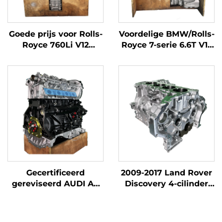
Goede prijs voor Rolls-
Voordelige BMW/Rolls-
Royce 760Li V12
Royce 7-serie 6.6T V12
benzinemotorcompleet
benzinemotorcompleet,
N74B66 6.6T kopstuk
nieuw N74 B66 motor
motorblok BMW-
voor BMW 760i
gemaakt in USA
Gecertificeerd
2009-2017 Land Rover
gereviseerd AUDI A4
Discovery 4-cilinder
motorcompleet,
benzine/benzinemotor
economische optie uit
blok van aluminium
Chinese fabriek
materiaal 204PT te