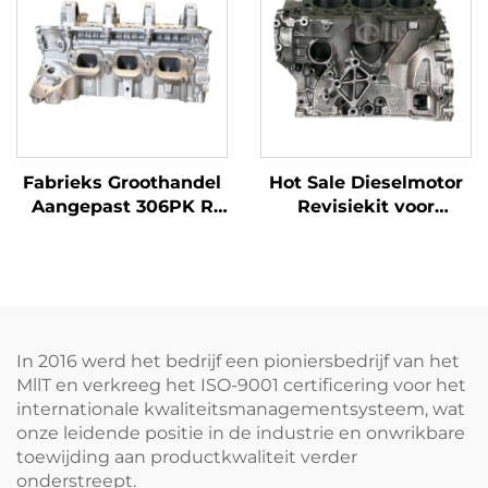
(Mexico)
Vervangingsonderdelen
voor Audi Inclusief 03L
NIEUW CDBA CFCA
Fabrieks Groothandel
Hot Sale Dieselmotor
Aangepast 306PK R
Revisiekit voor
ange R over
Discovery 306DT V6
Cilinderkop Flens
LAND ROVER RANGE
Hoogwaardige
ROVER Cilinderkop en
Modderpomp
Cilinderblok
Producten
In 2016 werd het bedrijf een pioniersbedrijf van het
MllT en verkreeg het ISO-9001 certificering voor het
internationale kwaliteitsmanagementsysteem, wat
onze leidende positie in de industrie en onwrikbare
toewijding aan productkwaliteit verder
onderstreept.