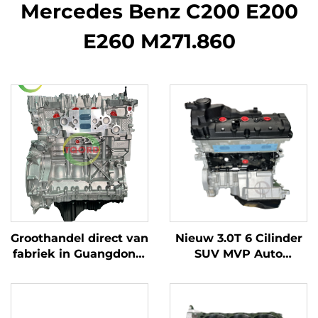
Mercedes Benz C200 E200
E260 M271.860
Groothandel direct van
Nieuw 3.0T 6 Cilinder
fabriek in Guangdong,
SUV MVP Auto
gereviseerde 4-
Motoronderdelen
cilinder diesel- en
Automobiele
benzinemotor voor
Vervangingsonderdelen
Mercedes-Benz C200
Diesel Motor