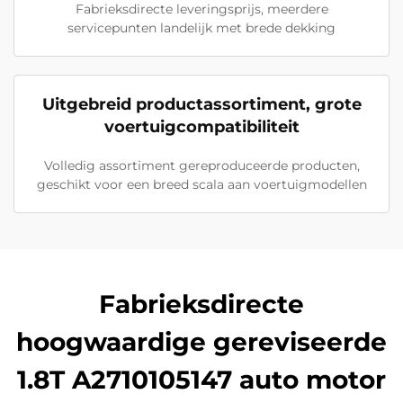
Fabrieksdirecte leveringsprijs, meerdere
servicepunten landelijk met brede dekking
Uitgebreid productassortiment, grote
voertuigcompatibiliteit
Volledig assortiment gereproduceerde producten,
geschikt voor een breed scala aan voertuigmodellen
Fabrieksdirecte
hoogwaardige gereviseerde
1.8T A2710105147 auto motor