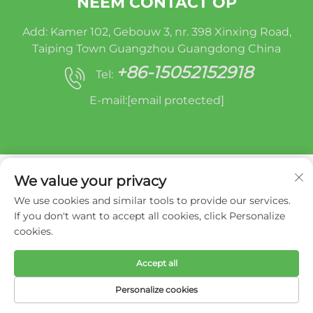
NEEM CONTACT OP
Add: Kamer 102, Gebouw 3, nr. 398 Xinxing Road,
Taiping Town Guangzhou Guangdong China
+86-15052152918
Tel:
E-mail:
[email protected]
We value your privacy
We use cookies and similar tools to provide our services.
If you don't want to accept all cookies, click Personalize
Copyright © Miracle Oruide (guangzhou) Auto
cookies.
Parts Remanufacturing Co., Ltd. -
Privacybeleid
Accept all
Personalize cookies
HOMEPAGE
PRODUCTEN
E-MAIL
TEL