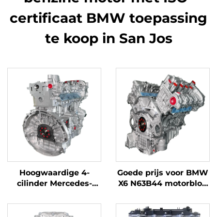
certificaat BMW toepassing
te koop in San Jos
Hoogwaardige 4-
Goede prijs voor BMW
cilinder Mercedes-
X6 N63B44 motorblok
Benz motordelen
met cilinderkop en
Goede prijs VS
motorblok voor
Gecertificeerde
benzineauto's in de VS