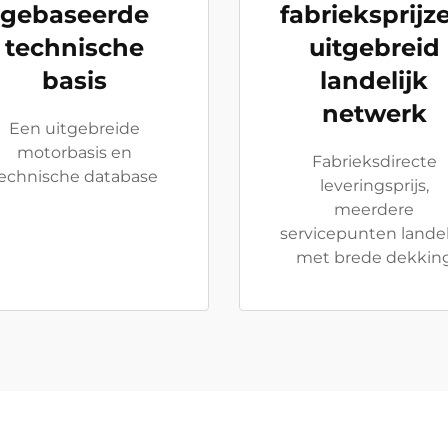
gebaseerde
fabrieksprijz
technische
uitgebreid
basis
landelijk
netwerk
Een uitgebreide
motorbasis en
Fabrieksdirecte
echnische database
leveringsprijs,
meerdere
servicepunten landel
met brede dekkin