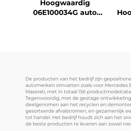
Hoogwaardig
06E100034G auto
Hoo
motoronderdeel
compleet motorblok
Auto
geïnstalleerd in Audi
Fabr
Q7 3.0T 6 cilinder
voo
Mait
De producten van het bedrijf zijn gepositio
automerken omvatten zoals voor Mercedes Ben
an
Maserati, met in totaal 156 productmodelcatal
Tegenwoordig, met de gestage ontwikkeling va
deelgenomen aan het recyclen en demontere
gesorteerde afvalstromen, en gezamenlijk e
tot handel. Het bedrijf houdt zich aan het
de beste producten te leveren aan zowel nie