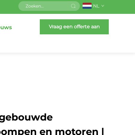
NL
Vraag een offerte aan
euws
pgebouwde
 pompen en motoren |