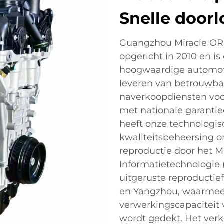
Snelle doorl
Guangzhou Miracle ORD
opgericht in 2010 en is
hoogwaardige automotor
leveren van betrouwbar
naverkoopdiensten vo
met nationale garanti
heeft onze technologis
kwaliteitsbeheersing on
reproductie door het Mi
Informatietechnologie (
uitgeruste reproducti
en Yangzhou, waarmee e
verwerkingscapaciteit
wordt gedekt. Het verk