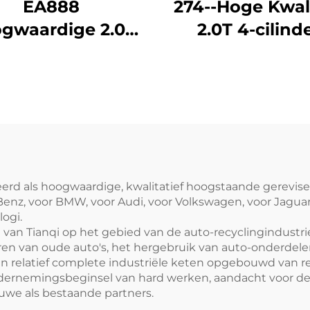
EA888
274--Hoge Kwali
gwaardige 2.0T
2.0T 4-cilind
4-cilinder
Automobiel
mobielmotorcompleet
Motorblok Fab
ieksgerestaureerd
Hermaakt vo
r Audi A4L, A5L,
Mercedes-Benz 
A6L, Q3, Q5L,
E260 CLA200 C
Volkswagen
en andere mode
eng, Golf GTI en
neerd als hoogwaardige, kwalitatief hoogstaande gerevi
z, voor BMW, voor Audi, voor Volkswagen, voor Jaguar 
dere modellen
ogi.
n Tianqi op het gebied van de auto-recyclingindustrie i
n van oude auto's, het hergebruik van auto-onderdel
en relatief complete industriële keten opgebouwd van 
 ondernemingsbeginsel van hard werken, aandacht voor
uwe als bestaande partners.