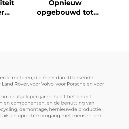
teit
Opnieuw
er
opgebouwd tot
gloednieuwe 1,8L 3-
riek
cilinder aluminium
or
motor 1ZZ-FE 1ZZ
C200
lange blok 95 kW 161
LC260
Nm voor Celica 1800
llen
Premio Opa Matrix
seerde motoren, die meer dan 10 bekende
Land Rover, voor Volvo, voor Porsche en voor
n de afgelopen jaren, heeft het bedrijf
en en componenten, en de benutting van
recycling, demontage, hernieuwde productie
 details en oprechte omgang met mensen, om