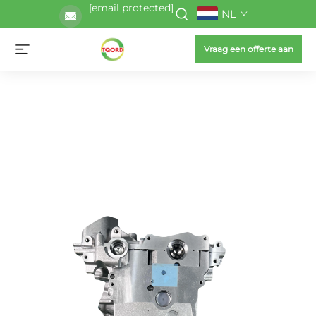
[email protected]
NL
Vraag een offerte aan