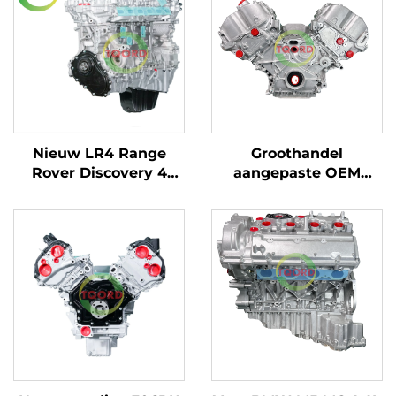
Nieuw LR4 Range
Groothandel
Rover Discovery 4
aangepaste OEM
(L319) Range Rover IV
S63B44B 11002296762
(L405) 3.0T 6 Cilinder
hoogwaardig 4.4L V8
Diesel Motorcompleet
motorcompleet voor
PT306 Automobiel
BMW M5 M6
Product
rechtstreeks uit
fabriek