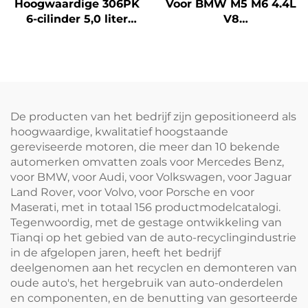
Hoogwaardige 306PK
Voor BMW M5 M6 4.4L
6-cilinder 5,0 liter
V8
motorblok
automotorcompleet
fabrieksdirect
S63B44A benzine, kale
gerenoveerd voor
machine specificatie
Land Rover Defender
De producten van het bedrijf zijn gepositioneerd als
hoogwaardige, kwalitatief hoogstaande
gereviseerde motoren, die meer dan 10 bekende
automerken omvatten zoals voor Mercedes Benz,
voor BMW, voor Audi, voor Volkswagen, voor Jaguar
Land Rover, voor Volvo, voor Porsche en voor
Maserati, met in totaal 156 productmodelcatalogi.
Tegenwoordig, met de gestage ontwikkeling van
Tianqi op het gebied van de auto-recyclingindustrie
in de afgelopen jaren, heeft het bedrijf
deelgenomen aan het recyclen en demonteren van
oude auto's, het hergebruik van auto-onderdelen
en componenten, en de benutting van gesorteerde