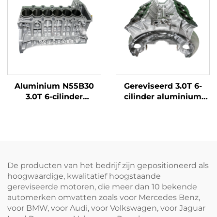
LR124259 LR013148
LR040738 Modellen 6-
cilinder
Aluminium N55B30
Gereviseerd 3.0T 6-
3.0T 6-cilinder
cilinder aluminium
motorblok,
motorblok
gereviseerd, benzine
642826/642820 voor
voor BMW X5/X3,
Mercedes-Benz GL500
verkrijgbaar in
GL550 GLS
Duitsland
dieselvoertuigen
De producten van het bedrijf zijn gepositioneerd als
hoogwaardige, kwalitatief hoogstaande
gereviseerde motoren, die meer dan 10 bekende
automerken omvatten zoals voor Mercedes Benz,
voor BMW, voor Audi, voor Volkswagen, voor Jaguar