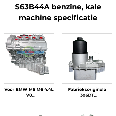
S63B44A benzine, kale
machine specificatie
Voor BMW M5 M6 4.4L
Fabrieksoriginele
V8
306DT
automotorcompleet
Oliekoelercombinatie
S63B44A benzine, kale
voor Land Rover 3.0T
machine specificatie
Benzinemotor Nieuw