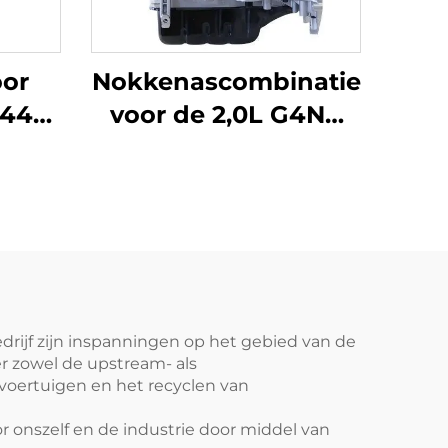
oor
Nokkenascombinatie
B44
voor de 2,0L G4NC
et
hoogwaardige
en
benzinemotor in de
or
Tucson KX7/KX5
n de
modellen van 2015-
-
2017, met een
vermogen van 121
kW/203 Nm.
edrijf zijn inspanningen op het gebied van de
r zowel de upstream- als
 voertuigen en het recyclen van
r onszelf en de industrie door middel van