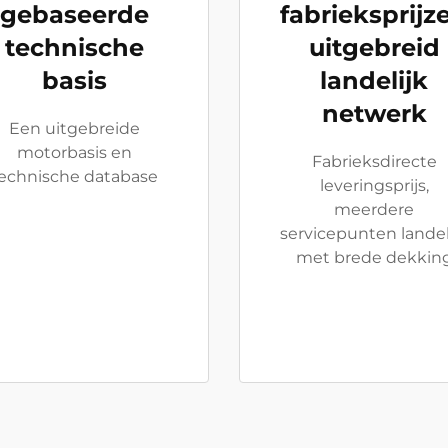
gebaseerde
fabrieksprijz
technische
uitgebreid
basis
landelijk
netwerk
Een uitgebreide
motorbasis en
Fabrieksdirecte
echnische database
leveringsprijs,
meerdere
servicepunten landel
met brede dekkin