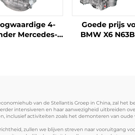
ogwaardige 4-
Goede prijs v
inder Mercedes-
BMW X6 N63
nz motordelen
motorblok m
oede prijs VS
cilinderkop 
ecertificeerde
motorblok vo
nzinemotor 6L
benzineauto's i
assing direct op
VS met ISO
BMW-auto
certificaat
 economiehub van de Stellantis Groep in China, zal het b
verder intensiveren en haar aanwezigheid uitbreiden ove
, inclusief activiteiten zoals het demonteren van oude
chtheid, zullen we blijven streven naar vooruitgang voo