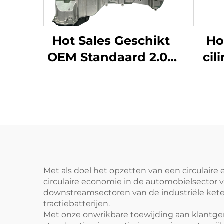
Hot Sales Geschikt
Ho
OEM Standaard 2.0T
cil
Vervanging
Be
Vermogen 4-Cilinder
G
Blokmotor Opnieuw
G
vervaardigd voor
be
Mercedes Benz C200
Toep
C300 E300
Met als doel het opzetten van een circulaire
circulaire economie in de automobielsector 
downstreamsectoren van de industriële keten
tractiebatterijen.
Met onze onwrikbare toewijding aan klantgeri