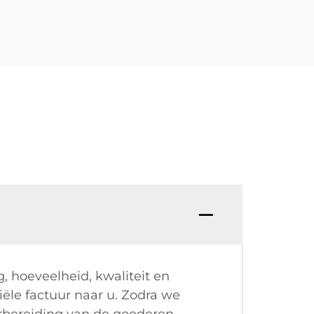
V: Be
, hoeveelheid, kwaliteit en
le factuur naar u. Zodra we