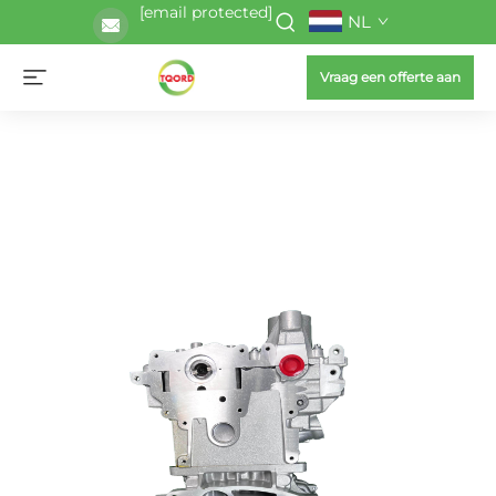
[email protected]
NL
Vraag een offerte aan