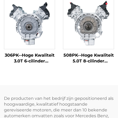
voor BMW X1 X3 Z4 en
gereviseerd voor Land
andere modellen
Rover Discovery Sport
Edition, Range Rover
Aurora, Range Rover
Star Vein, Discovery
Five en andere
modellen
306PK--Hoge Kwaliteit
508PK--Hoge Kwaliteit
3.0T 6-cilinder
5.0T 8-cilinder
Automobiel Motorblok
Automobiel Motorblok
Fabriek Hermaakt
Fabriek Hermaakt
voor Land Rover
voor Tiger Range
Discovery 4, Discovery
Rover, Range Rover
5, Range Rover 360PK
Sport Editie, Range
Shengshi Editie en
Rover Star Vein
De producten van het bedrijf zijn gepositioneerd als
andere modellen
Guardian Jaguar F-
hoogwaardige, kwalitatief hoogstaande
TYPE, XJ en andere
gereviseerde motoren, die meer dan 10 bekende
modellen
automerken omvatten zoals voor Mercedes Benz,