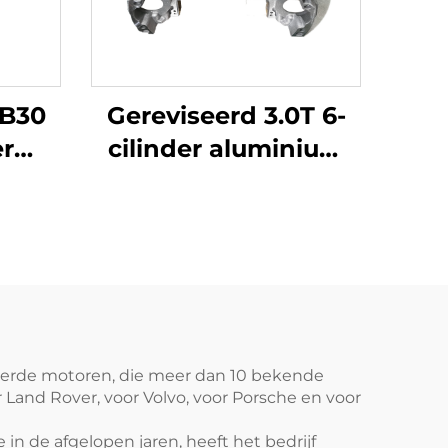
5B30
Gereviseerd 3.0T 6-
er
cilinder aluminium
motorblok
nzine
642826/642820 voor
X3,
Mercedes-Benz
in
GL500 GL550 GLS
dieselvoertuigen
seerde motoren, die meer dan 10 bekende
Land Rover, voor Volvo, voor Porsche en voor
n de afgelopen jaren, heeft het bedrijf