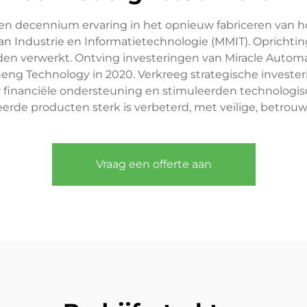
en decennium ervaring in het opnieuw fabriceren van h
van Industrie en Informatietechnologie (MMIT). Oprichti
en verwerkt. Ontving investeringen van Miracle Automat
ng Technology in 2020. Verkreeg strategische investerin
r financiële ondersteuning en stimuleerden technologisc
erde producten sterk is verbeterd, met veilige, betrou
Vraag een offerte aan