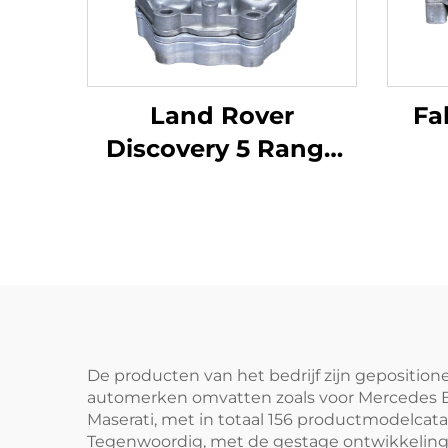
Land Rover
Fa
Discovery 5 Range
Rover
Olie
reserveonderdelen
voor
306DT oliekoeler
Ben
samengesteld 3.0T
LR1
V6 dieselmotor
LR0
LR061969 LR013148
LR124259
De producten van het bedrijf zijn gepositio
automerken omvatten zoals voor Mercedes Ben
Maserati, met in totaal 156 productmodelcatal
Tegenwoordig, met de gestage ontwikkeling va