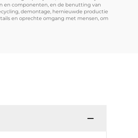
en en componenten, en de benutting van
recycling, demontage, hernieuwde productie
 details en oprechte omgang met mensen, om
V: Be