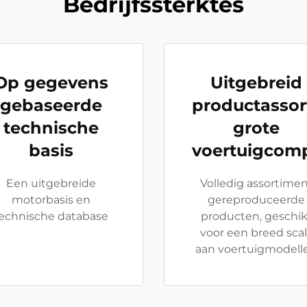
Bedrijfssterktes
Op gegevens
Uitgebreid
gebaseerde
productassor
technische
grote
basis
voertuigcompa
Een uitgebreide
Volledig assortime
motorbasis en
gereproduceerde
echnische database
producten, geschik
voor een breed sca
aan voertuigmodell