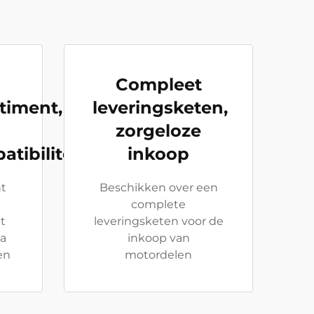
Compleet
timent,
leveringsketen,
zorgeloze
tibiliteit
inkoop
nt
Beschikken over een
complete
t
leveringsketen voor de
la
inkoop van
en
motordelen