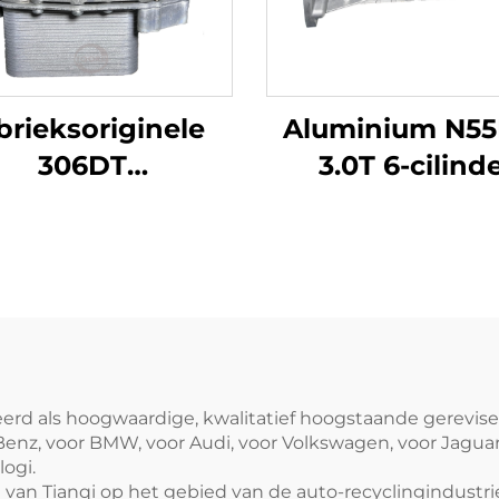
brieksoriginele
Aluminium N5
306DT
3.0T 6-cilind
koelercombinatie
motorblok,
 Land Rover 3.0T
gereviseerd, be
zinemotor Nieuw
voor BMW X5/
24259 LR013148
verkrijgbaar 
40738 Modellen
Duitsland
6-cilinder
neerd als hoogwaardige, kwalitatief hoogstaande gerevi
z, voor BMW, voor Audi, voor Volkswagen, voor Jaguar 
ogi.
n Tianqi op het gebied van de auto-recyclingindustrie i