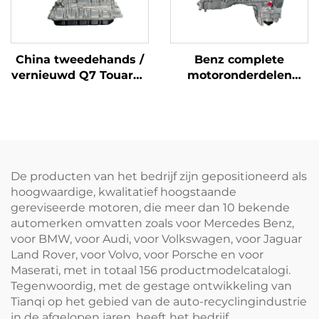
China tweedehands /
Benz complete
vernieuwd Q7 Touareg
motoronderdelen
porsche
montage ISO-
motoronderdelen
gecertificeerd,
compleet CJT 3.0T
opnieuw vervaardigd
06E100034G 6 cilinder
tegen lagere prijs te
te koop
koop in Amerika
De producten van het bedrijf zijn gepositioneerd als
hoogwaardige, kwalitatief hoogstaande
gereviseerde motoren, die meer dan 10 bekende
automerken omvatten zoals voor Mercedes Benz,
voor BMW, voor Audi, voor Volkswagen, voor Jaguar
Land Rover, voor Volvo, voor Porsche en voor
Maserati, met in totaal 156 productmodelcatalogi.
Tegenwoordig, met de gestage ontwikkeling van
Tianqi op het gebied van de auto-recyclingindustrie
in de afgelopen jaren, heeft het bedrijf