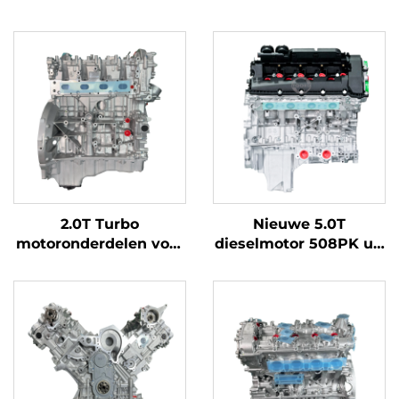
2.0T Turbo
Nieuwe 5.0T
motoronderdelen voor
dieselmotor 508PK uit
2016-2018 Benz C200
Chinese fabriek voor
C300 E300 Diesel
Range Rover L322
BMW accessoires
LR079067 LR011202
automotor