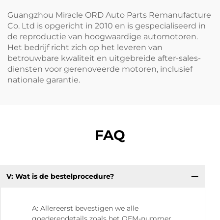
Guangzhou Miracle ORD Auto Parts Remanufacture
Co. Ltd is opgericht in 2010 en is gespecialiseerd in
de reproductie van hoogwaardige automotoren.
Het bedrijf richt zich op het leveren van
betrouwbare kwaliteit en uitgebreide after-sales-
diensten voor gerenoveerde motoren, inclusief
nationale garantie.
FAQ
V: Wat is de bestelprocedure?
V:
fa
A: Allereerst bevestigen we alle
goederendetails zoals het OEM-nummer,