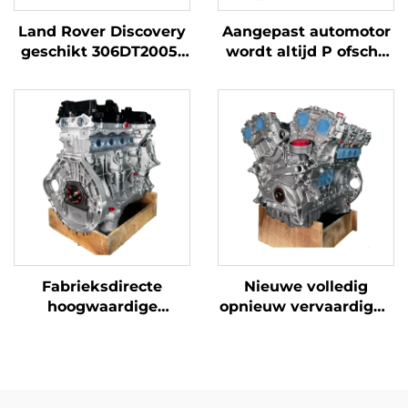
Land Rover Discovery
Aangepast automotor
geschikt 306DT2005-
wordt altijd P ofsche
2009 3.0T 250KW 6-
Q8 Sportback
cilinder motorblok oud
motorcomponent 2019-
model
2020 slagvolume 3.0T
6 cilinder
Fabrieksdirecte
Nieuwe volledig
hoogwaardige
opnieuw vervaardigde
gereviseerde 1.8T
auto-onderdelen
A2710105147 auto
motor voor Mercedes
motor Mercedes Benz
Benz modellen E260
C200 E200 E260
ML350 S300 R350 S350
M271.860 dieselmotor
auto's 272 273 274 271