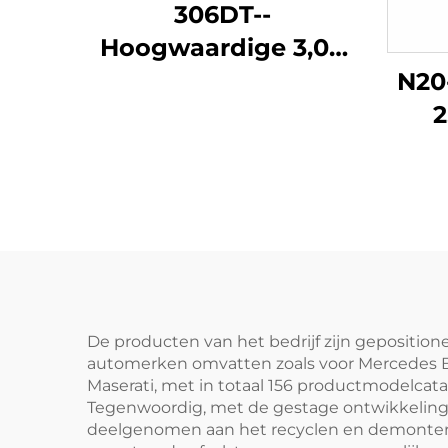
306DT--
Hoogwaardige 3,0T
6-cilinder
N20
automobielmotorblok
2
fabrieksmatig
gerenoveerd voor
Mot
Land Rover
Her
Discovery 4,
X1 
Discovery 5 Range
Rover Sport Edition,
Range Rover Star en
De producten van het bedrijf zijn gepositio
automerken omvatten zoals voor Mercedes Ben
andere modellen
Maserati, met in totaal 156 productmodelcatal
Tegenwoordig, met de gestage ontwikkeling va
deelgenomen aan het recyclen en demontere