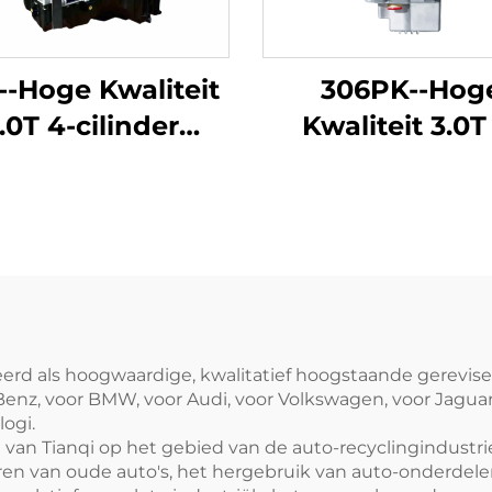
--Hoge Kwaliteit
306PK--Hog
.0T 4-cilinder
Kwaliteit 3.0T
Automobiel
cilinder Automo
orblok Fabriek
Motorblok Fab
maakt voor BMW
Hermaakt voor 
X3 Z4 en andere
Rover Discover
modellen
Discovery 5, R
Rover 360P
Shengshi Editi
neerd als hoogwaardige, kwalitatief hoogstaande gerevi
z, voor BMW, voor Audi, voor Volkswagen, voor Jaguar 
andere model
ogi.
n Tianqi op het gebied van de auto-recyclingindustrie i
n van oude auto's, het hergebruik van auto-onderdel