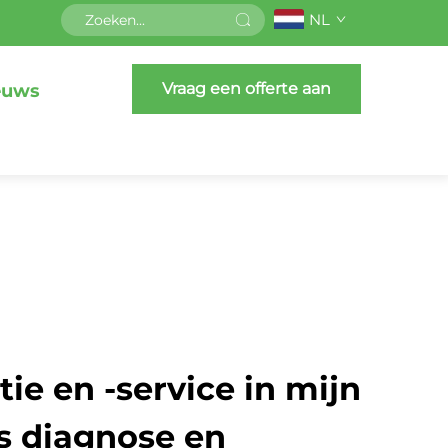
NL
Vraag een offerte aan
euws
ie en -service in mijn
is diagnose en