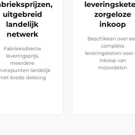
abrieksprijzen,
leveringskete
uitgebreid
zorgeloze
landelijk
inkoop
netwerk
Beschikken over e
complete
Fabrieksdirecte
leveringsketen voor
leveringsprijs,
inkoop van
meerdere
motordelen
rvicepunten landelijk
met brede dekking