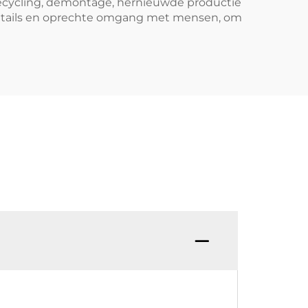
recycling, demontage, hernieuwde productie
 details en oprechte omgang met mensen, om
V. Ho