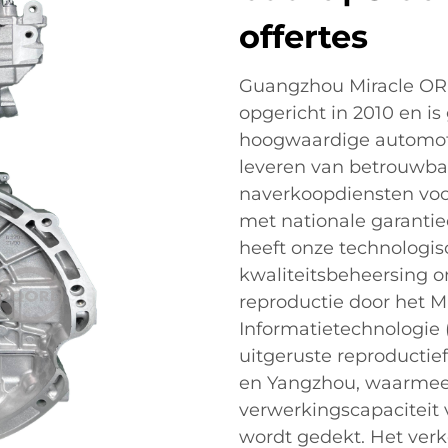
offertes
Guangzhou Miracle ORD
opgericht in 2010 en is
hoogwaardige automotor
leveren van betrouwbar
naverkoopdiensten vo
met nationale garanti
heeft onze technologis
kwaliteitsbeheersing on
reproductie door het Mi
Informatietechnologie (
uitgeruste reproducti
en Yangzhou, waarmee e
verwerkingscapaciteit
wordt gedekt. Het verk