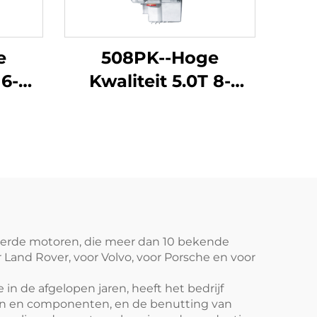
e
508PK--Hoge
 6-
Kwaliteit 5.0T 8-
biel
cilinder Automobiel
riek
Motorblok Fabriek
Land
Hermaakt voor Tiger
y 4,
Range Rover, Range
ange
Rover Sport Editie,
K
Range Rover Star
e en
Vein Guardian
seerde motoren, die meer dan 10 bekende
Land Rover, voor Volvo, voor Porsche en voor
len
Jaguar F-TYPE, XJ en
andere modellen
n de afgelopen jaren, heeft het bedrijf
en en componenten, en de benutting van