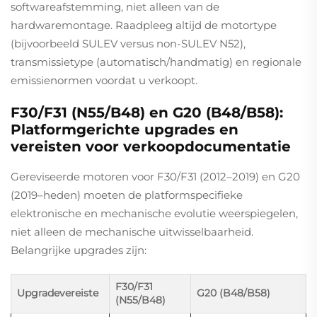
softwareafstemming, niet alleen van de
hardwaremontage. Raadpleeg altijd de motortype
(bijvoorbeeld SULEV versus non-SULEV N52),
transmissietype (automatisch/handmatig) en regionale
emissienormen voordat u verkoopt.
F30/F31 (N55/B48) en G20 (B48/B58):
Platformgerichte upgrades en
vereisten voor verkoopdocumentatie
Gereviseerde motoren voor F30/F31 (2012–2019) en G20
(2019–heden) moeten de platformspecifieke
elektronische en mechanische evolutie weerspiegelen,
niet alleen de mechanische uitwisselbaarheid.
Belangrijke upgrades zijn:
F30/F31
Upgradevereiste
G20 (B48/B58)
(N55/B48)