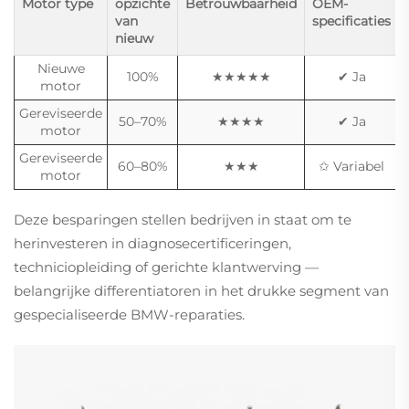
Motor type
opzichte
Betrouwbaarheid
OEM-
van
specificaties
nieuw
Nieuwe
100%
★★★★★
✔ Ja
motor
Gereviseerde
50–70%
★★★★
✔ Ja
motor
Gereviseerde
60–80%
★★★
✩ Variabel
motor
Deze besparingen stellen bedrijven in staat om te
herinvesteren in diagnosecertificeringen,
techniciopleiding of gerichte klantwerving —
belangrijke differentiatoren in het drukke segment van
gespecialiseerde BMW-reparaties.