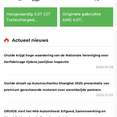
Hoogwaardig 3.0T CJT
Originele gebruikte
Turbocharged
AMG 4.0T
Motorcompleet voor
Motorcombinatie
Audi Q7 A6 A8 VW
M177.980
Touareg voor Porsche
Onderdeelnummer voor
Actueel nieuws
Cayenne CJT CJTA CJTB
Mercedes-Benz G63 C63
CJTC EA837
AMG Diesel- en
Benzinebrandstoftypes
Oruide krijgt hoge waardering van de Nationale Vereniging voor
Herfabricage tijdens jaarlijkse inspectie
2026-01-09
Ouride straalt op Automechanika Shanghai 2025: presentatie van
premium gereviseerde motoren voor wereldwijde partners
2025-12-03
ORUIDE viert het Mid-Automfeest: Erfgoed, Samenwerking en