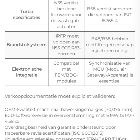
N55 vereist
herziene
B58 vereist sensoren
Turbo
firmware voor
die voldoen aan ISO
specificaties
de wastegate-
15765-4
actuator
HPFP moet
B48/B58 hebben
voldoen aan
Brandstofsysteem
roetfiltergereedschap
N55 ECE R83-
injectoren nodig
normen
Compatibel
Synchronisatie van
Elektronische
met
MGU (Modulair
integratie
FEM/BDC-
Gateway-Apparaat) is
modules
essentieel
Verkoopdocumentatie moet expliciet valideren:
OEM-kwaliteit machinaal bewerkingsmarges (±0,076 mm)
ECU-softwareversie in overeenstemming met BMW ISTA/P
4.39.xx
Overdraagbaarheid van garantie ondersteund door
traceerbare revisiecertificaten
(ISO 9001:2015)
Volledige emissienalevingsrapporten (EPA/CARB/EU6d)