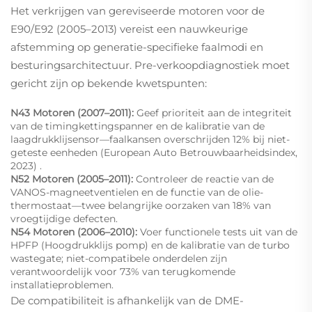
Het verkrijgen van gereviseerde motoren voor de
E90/E92 (2005–2013) vereist een nauwkeurige
afstemming op generatie-specifieke faalmodi en
besturingsarchitectuur. Pre-verkoopdiagnostiek moet
gericht zijn op bekende kwetspunten:
N43 Motoren (2007–2011):
Geef prioriteit aan de integriteit
van de timingkettingspanner en de kalibratie van de
laagdrukklijsensor—faalkansen overschrijden 12% bij niet-
geteste eenheden
(European Auto Betrouwbaarheidsindex,
2023)
.
N52 Motoren (2005–2011):
Controleer de reactie van de
VANOS-magneetventielen en de functie van de olie-
thermostaat—twee belangrijke oorzaken van 18% van
vroegtijdige defecten.
N54 Motoren (2006–2010):
Voer functionele tests uit van de
HPFP (Hoogdrukklijs pomp) en de kalibratie van de turbo
wastegate; niet-compatibele onderdelen zijn
verantwoordelijk voor 73% van terugkomende
installatieproblemen.
De compatibiliteit is afhankelijk van de DME-