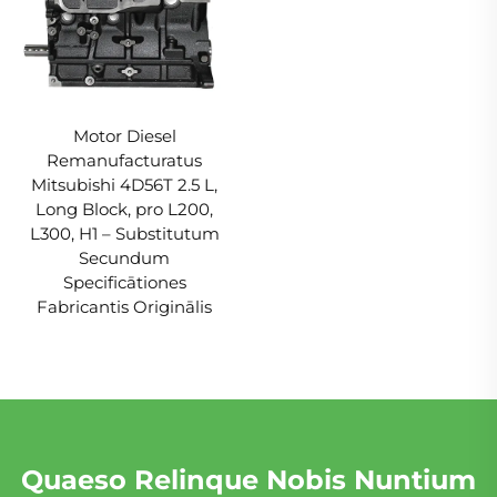
Motor Diesel
Remanufacturatus
Mitsubishi 4D56T 2.5 L,
Long Block, pro L200,
L300, H1 – Substitutum
Secundum
Specificātiones
Fabricantis Originālis
Quaeso Relinque Nobis Nuntium