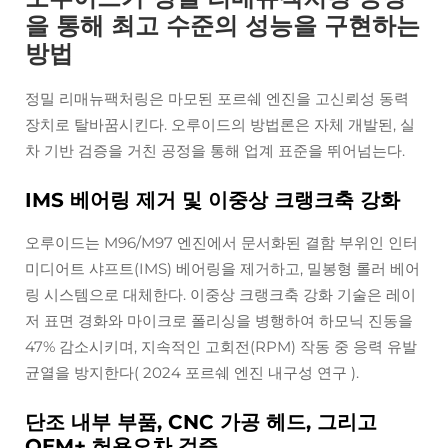
을 통해 최고 수준의 성능을 구현하는
방법
정밀 리매뉴팩처링은 마모된 포르쉐 엔진을 고신뢰성 동력
장치로 탈바꿈시킨다. 오루이드의 방법론은 자체 개발된, 실
차 기반 검증을 거친 공정을 통해 업계 표준을 뛰어넘는다.
IMS 베어링 제거 및 이중상 크랭크축 강화
오루이드는 M96/M97 엔진에서 문서화된 결함 부위인 인터
미디어트 샤프트(IMS) 베어링을 제거하고, 밀봉형 롤러 베어
링 시스템으로 대체한다. 이중상 크랭크축 강화 기술은 레이
저 표면 경화와 마이크로 폴리싱을 병행하여 하모닉 진동을
47% 감소시키며, 지속적인 고회전(RPM) 작동 중 응력 유발
균열을 방지한다(
2024 포르쉐 엔진 내구성 연구
).
단조 내부 부품, CNC 가공 헤드, 그리고
OEM+ 허용오차 검증