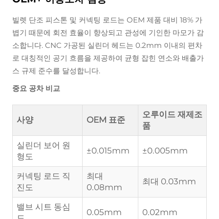
빌렛 단조 피스톤 및 커넥팅 로드는 OEM 제품 대비 18% 가
볍기 때문에 회전 효율이 향상되고 관성에 기인한 마모가 감
소합니다. CNC 가공된 실린더 헤드는 0.2mm 이내의 편차
로 대칭적인 공기 흐름을 제공하여 균형 잡힌 연소와 배출가
스 규제 준수를 달성합니다.
중요 공차 비교
오루이드 재제조
사양
OEM 표준
품
실린더 보어 원
±0.015mm
±0.005mm
형도
커넥팅 로드 직
최대
최대 0.03mm
진도
0.08mm
밸브 시트 동심
0.05mm
0.02mm
도