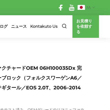
JA
お見積り
ログ
ニュース
Kontakuto Us
を依頼す
る
チャードOEM 06H100035Dx 完
ーブロック（フォルクスワーゲンA6／
タール／EOS 2.0T、2006–2014
ンチテスト済み、OEMグレードのリマニュファク