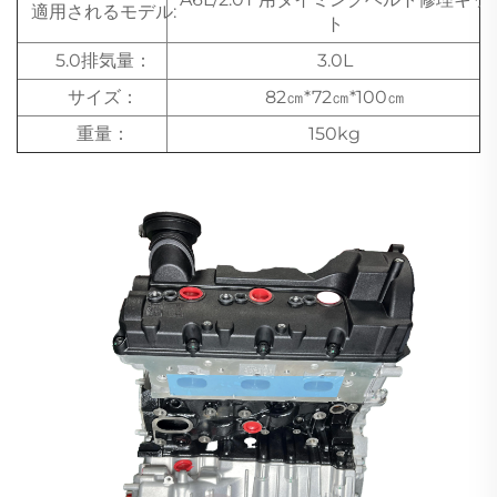
適用されるモデル:
ト
5.0排気量：
3.0L
サイズ：
82㎝*72㎝*100㎝
重量：
150kg