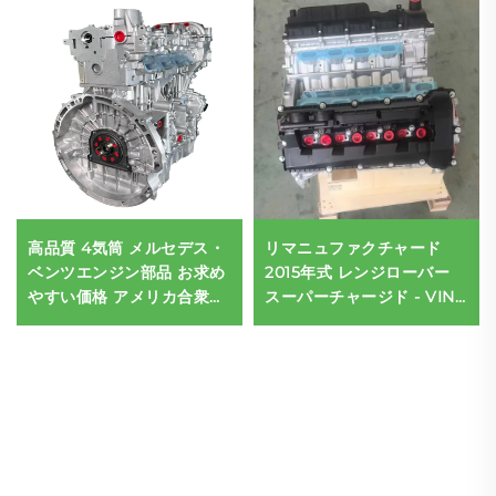
高品質 4気筒 メルセデス・
リマニュファクチャード
ベンツエンジン部品 お求め
2015年式 レンジローバー
やすい価格 アメリカ合衆国
スーパーチャージド - VIN
認証済み ガソリン燃料 6L
番号 #
自動車用エンジン 直接適用
SALGS2TF2FA242448 12
BMW
か月保証